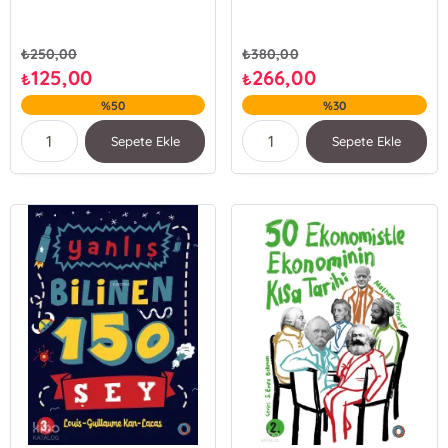
₺
250,00
₺
380,00
125,00
266,00
₺
₺
%50
%30
Sepete Ekle
Sepete Ekle