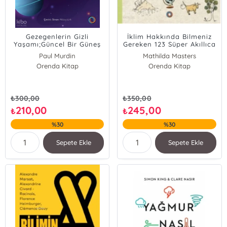
Gezegenlerin Gizli
İklim Hakkında Bilmeniz
Yaşamı;Güncel Bir Güneş
Gereken 123 Süper Akıllıca
Sistemi Kullanım Kılavuzu
Şey
Paul Murdin
Mathilda Masters
Orenda Kitap
Orenda Kitap
₺
300,00
₺
350,00
210,00
245,00
₺
₺
%30
%30
Sepete Ekle
Sepete Ekle