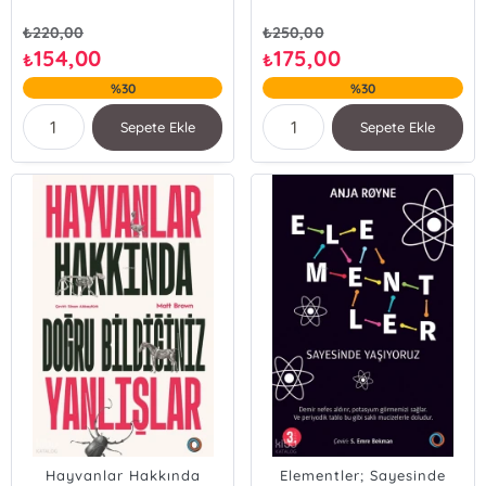
₺
220,00
₺
250,00
154,00
175,00
₺
₺
%30
%30
Sepete Ekle
Sepete Ekle
Hayvanlar Hakkında
Elementler; Sayesinde