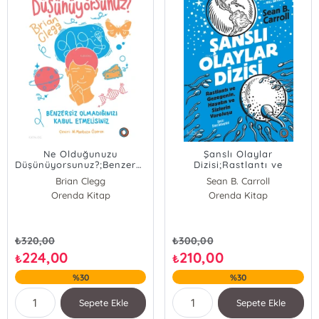
Ne Olduğunuzu
Şanslı Olaylar
Düşünüyorsunuz?;Benzersiz
Dizisi;Rastlantı ve
Olmadığınızı Kabul
Gezegenin, Hayatın ve
Brian Clegg
Sean B. Carroll
Etmelisiniz
Sizlerin Varoluşu
Orenda Kitap
Orenda Kitap
₺
320,00
₺
300,00
224,00
210,00
₺
₺
%30
%30
Sepete Ekle
Sepete Ekle