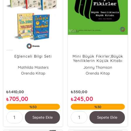
Eğlenceli Bilgi Seti
Mini Büyük Fikirler;Büyük
Yeniliklerin Küçük Kitabı
Mathilda Masters
Jonny Thomson
Orenda Kitap
Clive Gifford
Orenda Kitap
Michael Young
₺
1.410,00
₺
350,00
705,00
245,00
₺
₺
%50
%30
Sepete Ekle
Sepete Ekle