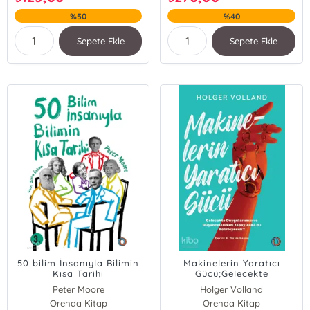
%50
%40
Sepete Ekle
Sepete Ekle
50 bilim İnsanıyla Bilimin
Makinelerin Yaratıcı
Kısa Tarihi
Gücü;Gelecekte
Duygularımızı ve
Peter Moore
Holger Volland
Düşüncelerimizi Yapay
Orenda Kitap
Orenda Kitap
Zekâ mı Belirleyecek?