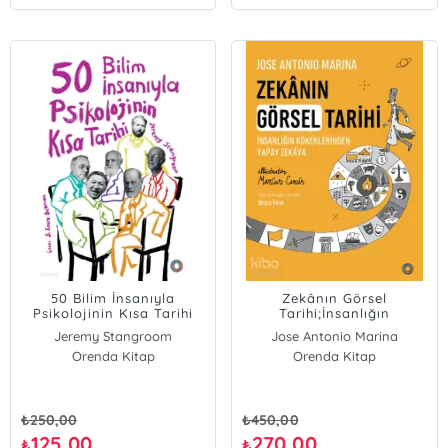
50 Bilim İnsanıyla
Zekânın Görsel
Psikolojinin Kısa Tarihi
Tarihi;İnsanlığın
Kökenlerinden Yapay
Jeremy Stangroom
Jose Antonio Marina
Zekâya
Orenda Kitap
Orenda Kitap
₺
250,00
₺
450,00
125,00
270,00
₺
₺