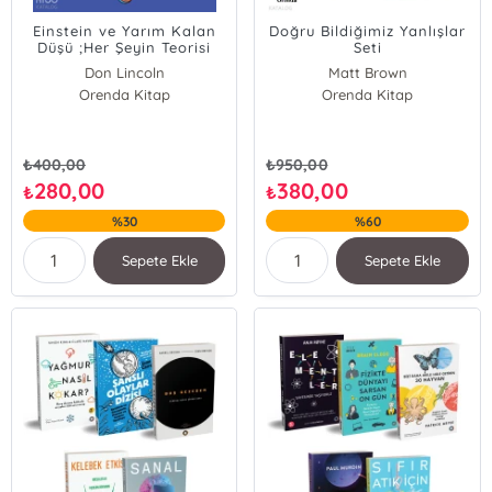
Einstein ve Yarım Kalan
Doğru Bildiğimiz Yanlışlar
Düşü ;Her Şeyin Teorisi
Seti
Yolunda Atılan Adımlar
Don Lincoln
Matt Brown
Orenda Kitap
Orenda Kitap
₺
400,00
₺
950,00
280,00
380,00
₺
₺
%30
%60
Sepete Ekle
Sepete Ekle