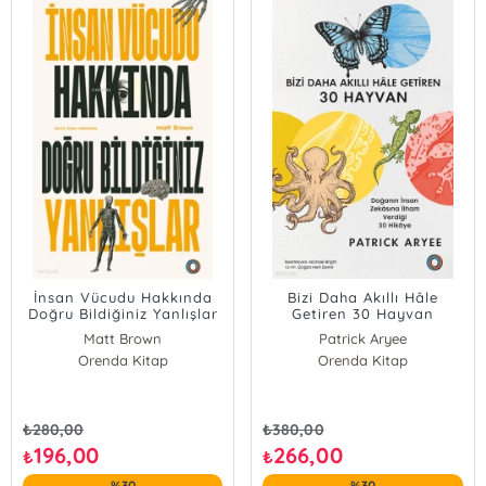
İnsan Vücudu Hakkında
Bizi Daha Akıllı Hâle
Doğru Bildiğiniz Yanlışlar
Getiren 30 Hayvan
Matt Brown
Patrick Aryee
Orenda Kitap
Orenda Kitap
₺
280,00
₺
380,00
196,00
266,00
₺
₺
%30
%30