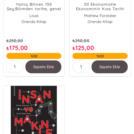
Yanlış Bilinen 150
50 Ekonomistle
Şey;Bilimden tarihe, genel
Ekonominin Kısa Tarihi
kültürden her şeye
Louis
Mathew Forstater
Guillaume Kan
Orenda Kitap
Orenda Kitap
Lacas
₺
250,00
₺
250,00
175,00
125,00
₺
₺
%30
%50
Sepete Ekle
Sepete Ekle