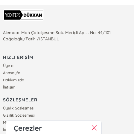
Alemdar Mah Çatalçeşme Sok. Meriçli Apt. . No: 44/101
Cağaloğlu/Fatih /İSTANBUL
HIZLI ERİŞİM
Üye ol
Anasayfa
Hakkımızda
İletişim
SÖZLEŞMELER
Üyelik Sözleşmesi
Gizlilik Sözleşmesi
Mesafeli Satış Sözleşmesi
Çerezler
İade ve Teslimat Koşulları