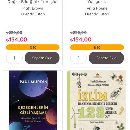
Doğru Bildiğiniz Yanlışlar
Yaşıyoruz
Matt Brown
Anja Royne
Orenda Kitap
Orenda Kitap
₺
220,00
₺
220,00
154,00
154,00
₺
₺
%30
%30
Sepete Ekle
Sepete Ekle