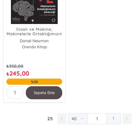
İnsan ve Makine;
Makinelerle Ortaklığımızın
Geleceği
Daniel Newman
Olivier Blanchard
Orenda Kitap
₺
350,00
245,00
₺
%30
Sepete Ekle
25
1