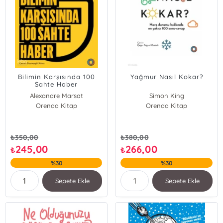
Bilimin Karşısında 100
Yağmur Nasıl Kokar?
Sahte Haber
Alexandre Marsat
Simon King
Alexandrine Civard-Racinais
Orenda Kitap
Orenda Kitap
Clare Nasir
Florence Heimburger
Clémence Gouy
₺
350,00
₺
380,00
245,00
266,00
₺
₺
%30
%30
Sepete Ekle
Sepete Ekle