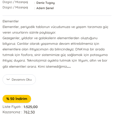
Dizgici / Mizanpaj
:
Deniz Tugay
Dizgici / Mizanpaj
:
Adem Şenel
Elementler
Elementler, periyodik tablonun vücudumuza ve yaşam tarzımıza güç
veren unsurlarını sizinle paylaşıyor.
Gezegenler, yıldızlar ve galaksilerin elementlerden oluştuğunu
biliyoruz. Canlılar olarak yaşamımızı devam ettirebilmemiz için
elementlere olan ihtiyacımızın da bilincindeyiz. DNA’mızı bir arada
tutmak için fosfora, sinir sistemimize güç sağlamak için potasyuma
ihtiyaç duyarız. Teknolojimizi ayakta tutmak için lityum, altın ve bor
...
gibi elementleri ararız. Kimi istemediğimiz
Devamını Oku
% 50 İndirim
1.525,00
Liste Fiyatı :
762,50
Kazancınız :