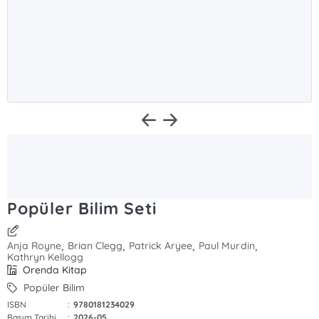
Popüler Bilim Seti
,
,
,
,
Anja Royne
Brian Clegg
Patrick Aryee
Paul Murdin
Kathryn Kellogg
Orenda Kitap
Popüler Bilim
ISBN
:
9780181234029
Basım Tarihi
:
2026-05