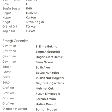
Baskı
:
1
Sayfa Sayısı
:
1160
Boyut
:
135x210
Kapak
:
Karton
Kağıt
:
Kitap Kağıdı
Orjinal Dili
:
Türkçe
Yayın Dili
:
Türkçe
Emeği Geçenler
Çevirmen
:
S. Emre Bekman
Çevirmen
:
Sinan Akbaytürk
Çevirmen
:
Doğan Mert Demir
Çevirmen
:
Sima Özkan
Editör
:
Salih Akın
Editör
:
Beyza Nur Yolcu
Editör
:
Vuslat Naz Bayçifci
Editör
:
Beyza Nur Çeçdepe
Grafiker
:
Mehmet Çekil
Grafiker
:
Füsun Elmasoğlu
Grafiker
:
Sercan Arslan
Grafiker
:
Hatice Dursun
Dizgici / Mizanpaj
:
Burhan Maden