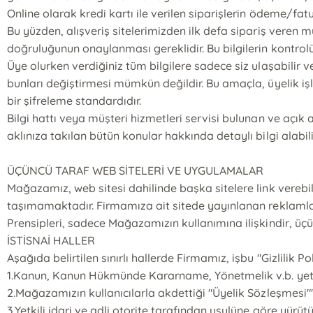
Online olarak kredi kartı ile verilen siparişlerin ödeme/fatu
Bu yüzden, alışveriş sitelerimizden ilk defa sipariş veren m
doğruluğunun onaylanması gereklidir. Bu bilgilerin kontrolü i
Üye olurken verdiğiniz tüm bilgilere sadece siz ulaşabilir ve 
bunları değiştirmesi mümkün değildir. Bu amaçla, üyelik işl
bir şifreleme standardıdır.
Bilgi hattı veya müşteri hizmetleri servisi bulunan ve açık a
aklınıza takılan bütün konular hakkında detaylı bilgi alabili
ÜÇÜNCÜ TARAF WEB SİTELERİ VE UYGULAMALAR
Mağazamız, web sitesi dahilinde başka sitelere link verebilir
taşımamaktadır. Firmamıza ait sitede yayınlanan reklamlar, re
Prensipleri, sadece Mağazamızın kullanımına ilişkindir, üç
İSTİSNAİ HALLER
Aşağıda belirtilen sınırlı hallerde Firmamız, işbu "Gizlilik Po
1.Kanun, Kanun Hükmünde Kararname, Yönetmelik v.b. yetkili
2.Mağazamızın kullanıcılarla akdettiği "Üyelik Sözleşmesi
3.Yetkili idari ve adli otorite tarafından usulüne göre yürü