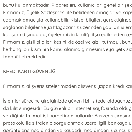
bunu kullanmaktadır. IP adresleri, kullanıcıları genel bir 
Firmamız, Üyelik Sözleşmesi ile belirlenen amaçlar ve kaps
yapmak amacıyla kullanabilir. Kişisel bilgiler, gerektiğinde
sağlanan bilgiler veya Mağazamız üzerinden yapılan işlemlerl
kapsam dışında da, üyelerimizin kimliği ifşa edilmeden çeşit
Firmamız, gizli bilgileri kesinlikle özel ve gizli tutmayı,
herhangi bir kısmının kamu alanına girmesini veya yetkisiz 
taahhüt etmektedir.
KREDİ KARTI GÜVENLİĞİ
Firmamız, alışveriş sitelerimizden alışveriş yapan kredi kar
İşlemler sürecine girdiğinizde güvenli bir sitede olduğunuzu
da kilit simgesidir. Bu güvenli bir internet sayfasında olduğu
verdiğiniz talimat istikametinde kullanılır. Alışveriş sırasın
protokolü ile şifrelenip sorgulanmak üzere ilgili bankaya ulaşt
görüntülenemediğinden ve kaydedilmediğinden, üçüncü şahıs