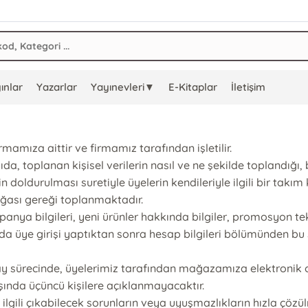
ınlar
Yazarlar
Yayınevleri▼
E-Kitaplar
İletişim
amıza aittir ve firmamız tarafından işletilir.
ıda, toplanan kişisel verilerin nasıl ve ne şekilde toplandığı, 
ldurulması suretiyle üyelerin kendileriyle ilgili bir takım kiş
oğası gereği toplanmaktadır.
a bilgileri, yeni ürünler hakkında bilgiler, promosyon tekli
a üye girişi yaptıktan sonra hesap bilgileri bölümünden bu s
 sürecinde, üyelerimiz tarafından mağazamıza elektronik orta
şında üçüncü kişilere açıklanmayacaktır.
e ilgili çıkabilecek sorunların veya uyuşmazlıkların hızla çöz