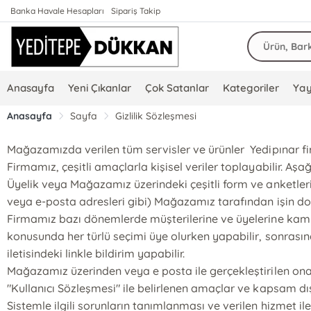
Banka Havale Hesapları
Sipariş Takip
Anasayfa
Yeni Çıkanlar
Çok Satanlar
Kategoriler
Yay
Anasayfa
Sayfa
Gizlilik Sözleşmesi
Mağazamızda verilen tüm servisler ve ürünler Yedipınar firm
Firmamız, çeşitli amaçlarla kişisel veriler toplayabilir. Aşağ
Üyelik veya Mağazamız üzerindeki çeşitli form ve anketlerin do
veya e-posta adresleri gibi) Mağazamız tarafından işin d
Firmamız bazı dönemlerde müşterilerine ve üyelerine kampany
konusunda her türlü seçimi üye olurken yapabilir, sonrasınd
iletisindeki linkle bildirim yapabilir.
Mağazamız üzerinden veya e posta ile gerçekleştirilen onay
"Kullanıcı Sözleşmesi" ile belirlenen amaçlar ve kapsam dı
Sistemle ilgili sorunların tanımlanması ve verilen hizmet il