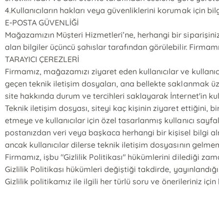
4.Kullanıcıların hakları veya güvenliklerini korumak için bil
E-POSTA GÜVENLİĞİ
Mağazamızın Müşteri Hizmetleri’ne, herhangi bir siparişiniz
alan bilgiler üçüncü şahıslar tarafından görülebilir. Firmam
TARAYICI ÇEREZLERİ
Firmamız, mağazamızı ziyaret eden kullanıcılar ve kullanıcıl
geçen teknik iletişim dosyaları, ana bellekte saklanmak üzer
site hakkında durum ve tercihleri saklayarak İnternet'in kull
Teknik iletişim dosyası, siteyi kaç kişinin ziyaret ettiğini, b
etmeye ve kullanıcılar için özel tasarlanmış kullanıcı sayf
postanızdan veri veya başkaca herhangi bir kişisel bilgi a
ancak kullanıcılar dilerse teknik iletişim dosyasının gelme
Firmamız, işbu "Gizlilik Politikası" hükümlerini dilediği z
Gizlilik Politikası hükümleri değiştiği takdirde, yayınlandığı
Gizlilik politikamız ile ilgili her türlü soru ve önerileriniz