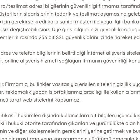
ra/teslimat adresi bilgilerinin güvenilirliği firmamız tarafın
üşterilerin siparişlerinin tedarik ve teslimat aşamasına gelebi
çin gerekirse kredi kartı sahibi müşteri ile veya ilgili banka 
siz değiştirebilirsiniz. Üye giriş bilgilerinizi güvenli koruduğ
emleri sırasında 256 bit SSL güvenlik alanı içinde hareket ed
dres ve telefon bilgilerinin belirtildiği İnternet alışveriş si
r, online alışveriş hizmeti sağlayan firmanın güvenirliği konus
. Firmamız, bu linkler vasıtasıyla erişilen sitelerin gizlilik 
klamcılık yapan iş ortaklarımız aracılığı ile kullanıcılarımız
üncü taraf web sitelerini kapsamaz.
litikası" hükümleri dışında kullanıcılara ait bilgileri üçüncü k
 hukuki otorite tarafından çıkarılan ve yürürlülükte olan h
"'nin ve diğer sözleşmelerin gereklerini yerine getirmek ve
tülen bir araştırma veya soruşturmanın yürütümü amacıyla kullan