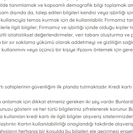
şekilde tanımlamak ve kapsamlı demografik bilgi toplamak ama
am dışında da, talep edilen bilgileri kendisi veya işbirliği 
 kullanıcıyla temas kurmak için de kullanılabilir. Firmamız ta
e ilgili bilgiler; Firmamız ve işbirliği içinde olduğu kişiler
li istatistiksel değerlendirmeler, veri tabanı oluşturma ve p
 bunu bir sır saklama yükümü olarak addetmeyi ve gizliliğin sa
kullanımını veya üçüncü bir kişiye ifşasını önlemek için gere
tı sahiplerinin güvenliğini ilk planda tutmaktadır. Kredi kart
 anlamak için dikkat etmeniz gereken iki şey vardır. Bunlarda
nuzu gösterir ve her türlü bilgileriniz şifrelenerek korunur. B
da kullanılan kredi kartı ile ilgili bilgiler alışveriş siteleri
ırılır. Kartın kullanılabilirliği onaylandığı takdirde alışveriş
ların herhangi bir koşulda bu bilgileri ele geçirmesi engell