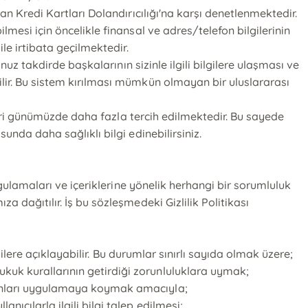
dan Kredi Kartları Dolandırıcılığı'na karşı denetlenmektedir.
lmesi için öncelikle finansal ve adres/telefon bilgilerinin
ile irtibata geçilmektedir.
unuz takdirde başkalarının sizinle ilgili bilgilere ulaşması ve
ilir. Bu sistem kırılması mümkün olmayan bir uluslararası
teleri günümüzde daha fazla tercih edilmektedir. Bu sayede
unda daha sağlıklı bilgi edinebilirsiniz.
uygulamaları ve içeriklerine yönelik herhangi bir sorumluluk
a dağıtılır. İş bu sözleşmedeki Gizlilik Politikası
işilere açıklayabilir. Bu durumlar sınırlı sayıda olmak üzere;
ukuk kurallarının getirdiği zorunluluklara uymak;
 bunları uygulamaya koymak amacıyla;
ıcılarla ilgili bilgi talep edilmesi;