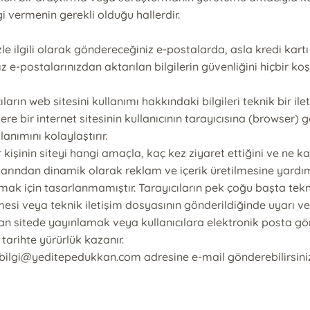
gi vermenin gerekli olduğu hallerdir.
le ilgili olarak göndereceğiniz e-postalarda, asla kredi kart
ız e-postalarınızdan aktarılan bilgilerin güvenliğini hiçbir k
arın web sitesini kullanımı hakkındaki bilgileri teknik bir il
e bir internet sitesinin kullanıcının tarayıcısına (browser) 
anımını kolaylaştırır.
ir kişinin siteyi hangi amaçla, kaç kez ziyaret ettiğini ve ne k
alarından dinamik olarak reklam ve içerik üretilmesine yardımc
lmak için tasarlanmamıştır. Tarayıcıların pek çoğu başta tekn
mesi veya teknik iletişim dosyasının gönderildiğinde uyarı ver
aman sitede yayınlamak veya kullanıcılara elektronik posta g
 tarihte yürürlük kazanır.
 için bilgi@yeditepedukkan.com adresine e-mail gönderebilirsini