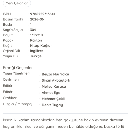
Yeni Çıkanlar
ISBN
:
9786259313641
Basım Tarihi
:
2026-06
Baskı
:
1
Sayfa Sayısı
:
304
Boyut
:
135x210
Kapak
:
Karton
Kağıt
:
Kitap Kağıdı
Orjinal Dili
:
İngilizce
Yayın Dili
:
Türkçe
Emeği Geçenler
Yayın Yönetmeni
:
Beyza Nur Yolcu
Çevirmen
:
Sinan Akbaytürk
Editör
:
Melisa Karaca
Editör
:
Ahmet Ege
Grafiker
:
Mehmet Çekil
Dizgici / Mizanpaj
:
Deniz Tugay
İnsanlık, kadim zamanlardan beri gökyüzüne bakıp evrenin düzenini
hayranlıkla izledi ve dünyanın neden bu hâlde olduğunu, başka türlü