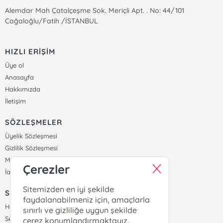
Alemdar Mah Çatalçeşme Sok. Meriçli Apt. . No: 44/101
Cağaloğlu/Fatih /İSTANBUL
HIZLI ERİŞİM
Üye ol
Anasayfa
Hakkımızda
İletişim
SÖZLEŞMELER
Üyelik Sözleşmesi
Gizlilik Sözleşmesi
Mesafeli Satış Sözleşmesi
Çerezler
İade ve Teslimat Koşulları
Sitemizden en iyi şekilde
SİPARİŞ
faydalanabilmeniz için, amaçlarla
Hesabım
sınırlı ve gizliliğe uygun şekilde
Sepetim
çerez konumlandırmaktayız.