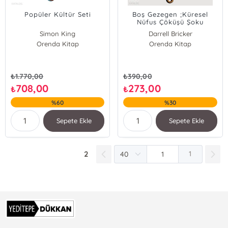
Popüler Kültür Seti
Boş Gezegen ;Küresel
Nüfus Çöküşü Şoku
Simon King
Darrell Bricker
Orenda Kitap
Clare Nasir
John Ibbitson
Orenda Kitap
Sean B. Carroll
Darrell Bricker
John Ibbitson
₺
1.770,00
₺
390,00
Edward D. Melillo
708,00
273,00
₺
₺
Herman Narula
%60
%30
Sepete Ekle
Sepete Ekle
2
1