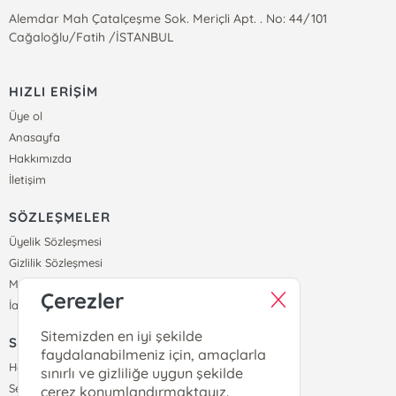
Alemdar Mah Çatalçeşme Sok. Meriçli Apt. . No: 44/101
Cağaloğlu/Fatih /İSTANBUL
HIZLI ERİŞİM
Üye ol
Anasayfa
Hakkımızda
İletişim
SÖZLEŞMELER
Üyelik Sözleşmesi
Gizlilik Sözleşmesi
Mesafeli Satış Sözleşmesi
Çerezler
İade ve Teslimat Koşulları
Sitemizden en iyi şekilde
SİPARİŞ
faydalanabilmeniz için, amaçlarla
Hesabım
sınırlı ve gizliliğe uygun şekilde
Sepetim
çerez konumlandırmaktayız.