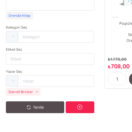
Orenda Kitap
Popüle
Kategori Seç
S
Or
C
Sea
Etiket Seç
Dar
Joh
₺
1.770,00
Edwa
708,00
₺
Her
Yazar Seç
Darrell Bricker
Yenile