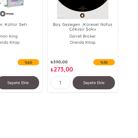
r Kültür Seti
Boş Gezegen ;Küresel Nüfus
Çöküşü Şoku
imon King
Darrell Bricker
enda Kitap
lare Nasir
John Ibbitson
Orenda Kitap
n B. Carroll
rell Bricker
n Ibbitson
₺
390,00
%60
%30
rd D. Melillo
273,00
₺
man Narula
Sepete Ekle
Sepete Ekle