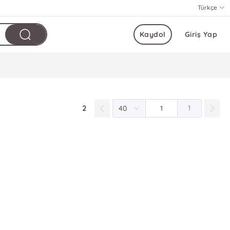
Türkçe
Kaydol
Giriş Yap
2
1