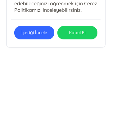
edebileceğinizi öğrenmek için Çerez
Politikamızı inceleyebilirsiniz.
İçeriği İncele
Kabul Et
Alemdar Mah Çatalçeşme Sok. Meriçli Apt. . No: 44/101
Cağaloğlu/Fatih /İSTANBUL