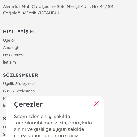
Alemdar Mah Çatalçeşme Sok. Meriçli Apt. . No: 44/101
Cağaloğlu/Fatih /İSTANBUL
HIZLI ERİŞİM
Üye ol
Anasayfa
Hakkımızda
İletişim
SÖZLEŞMELER
Üyelik Sözleşmesi
Gizlilik Sözleşmesi
Mesafeli Satış Sözleşmesi
Çerezler
İade ve Teslimat Koşulları
Sitemizden en iyi şekilde
SİPARİŞ
faydalanabilmeniz için, amaçlarla
Hesabım
sınırlı ve gizliliğe uygun şekilde
Sepetim
çerez konumlandırmaktayız.