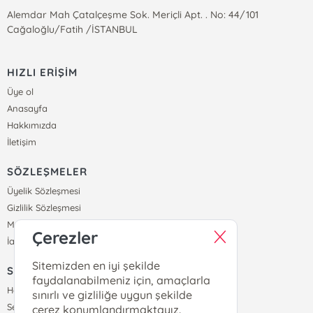
Alemdar Mah Çatalçeşme Sok. Meriçli Apt. . No: 44/101
Cağaloğlu/Fatih /İSTANBUL
HIZLI ERİŞİM
Üye ol
Anasayfa
Hakkımızda
İletişim
SÖZLEŞMELER
Üyelik Sözleşmesi
Gizlilik Sözleşmesi
Mesafeli Satış Sözleşmesi
Çerezler
İade ve Teslimat Koşulları
Sitemizden en iyi şekilde
SİPARİŞ
faydalanabilmeniz için, amaçlarla
Hesabım
sınırlı ve gizliliğe uygun şekilde
Sepetim
çerez konumlandırmaktayız.