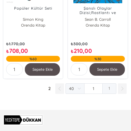
Popüler Kültür Seti
Şanslı Olaylar
Dizisi;Rastlantı ve
Gezegenin, Hayatın ve
Simon King
Sean B. Carroll
Sizlerin Varoluşu
Orenda Kitap
Clare Nasir
Orenda Kitap
Sean B. Carroll
Darrell Bricker
John Ibbitson
₺
1.770,00
₺
300,00
Edward D. Melillo
708,00
210,00
₺
₺
Herman Narula
%60
%30
Sepete Ekle
Sepete Ekle
2
1