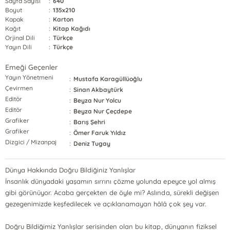
Sayfa Sayısı
:
640
Boyut
:
135x210
Kapak
:
Karton
Kağıt
:
Kitap Kağıdı
Orjinal Dili
:
Türkçe
Yayın Dili
:
Türkçe
Emeği Geçenler
Yayın Yönetmeni
:
Mustafa Karagüllüoğlu
Çevirmen
:
Sinan Akbaytürk
Editör
:
Beyza Nur Yolcu
Editör
:
Beyza Nur Çeçdepe
Grafiker
:
Barış Şehri
Grafiker
:
Ömer Faruk Yıldız
Dizgici / Mizanpaj
:
Deniz Tugay
Dünya Hakkında Doğru Bildiğiniz Yanlışlar
İnsanlık dünyadaki yaşamın sırrını çözme yolunda epeyce yol almış
gibi görünüyor. Acaba gerçekten de öyle mi? Aslında, sürekli değişen
gezegenimizde keşfedilecek ve açıklanamayan hâlâ çok şey var.
Doğru Bildiğimiz Yanlışlar serisinden olan bu kitap, dünyanın fiziksel