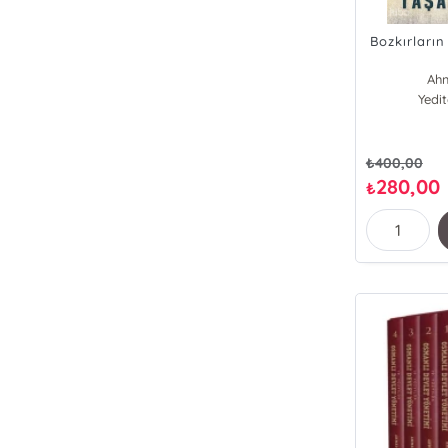
Bozkırların
Ahm
Yedi
₺
400,00
280,00
₺