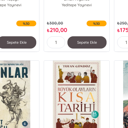
tepe Yayınevi
Pelin Çift
Yeditepe Yayınevi
₺
300,00
₺
250
%30
%30
210,00
17
₺
₺
Sepete Ekle
Sepete Ekle