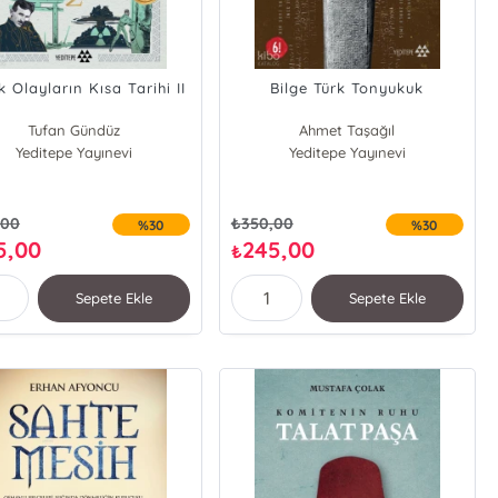
 Olayların Kısa Tarihi II
Bilge Türk Tonyukuk
Tufan Gündüz
Ahmet Taşağıl
Yeditepe Yayınevi
Yeditepe Yayınevi
,00
₺
350,00
%30
%30
5,00
245,00
₺
Sepete Ekle
Sepete Ekle