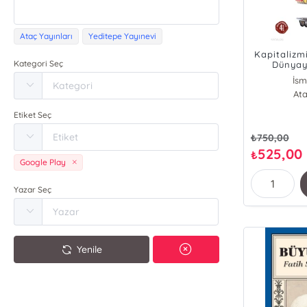
Ataç Yayınları
Yeditepe Yayınevi
Kapitalizm
Kategori Seç
Dünyay
M
İsm
Ata
Etiket Seç
₺
750,00
525,00
₺
Google Play
Yazar Seç
Yenile