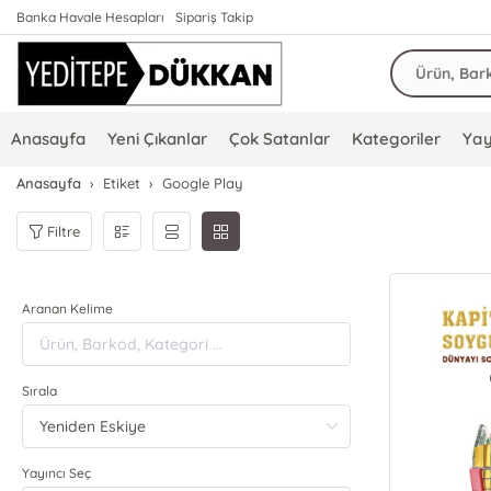
Banka Havale Hesapları
Sipariş Takip
Anasayfa
Yeni Çıkanlar
Çok Satanlar
Kategoriler
Yay
Anasayfa
Etiket
Google Play
Filtre
Aranan Kelime
Sırala
Yayıncı Seç