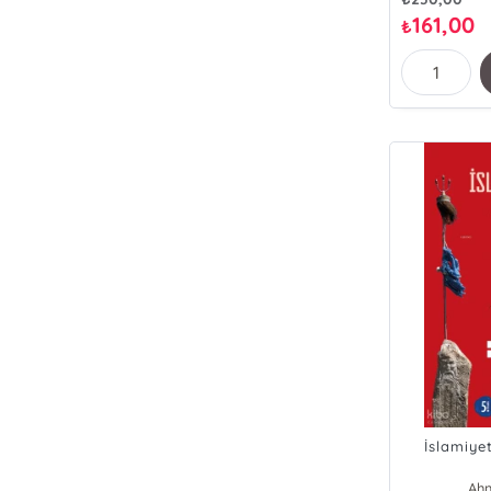
161,00
₺
İslamiye
Ahm