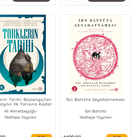
erin Tarihi; Başlangıçtan
İbn Battûta Seyahatnamesi
üzyılın İlk Yarısına Kadar
Ali Ahmetbeyoğlu
İbn Battûta
Yeditepe Yayınevi
Erhan Afyoncu
Yeditepe Yayınevi
Haluk Selvi
Kürşat Yıldırım
İlyas Topsakal
,00
₺
600,00