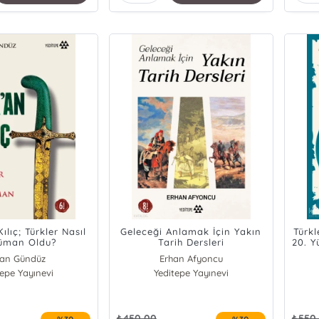
ılıç; Türkler Nasıl
Geleceği Anlamak İçin Yakın
Türkl
üman Oldu?
Tarih Dersleri
20. Y
fan Gündüz
Erhan Afyoncu
tepe Yayınevi
Yeditepe Yayınevi
₺
450,00
₺
550