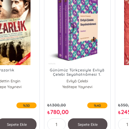
Pazarlık
Günümüz Türkçesiyle Evliyâ
Çelebi Seyahatnâmesi 1.
Kitap (2 Cilt -
ettin Engin
Evliyâ Çelebi
Kutulu);İstanbul
tepe Yayınevi
Seyit Ali Kahraman
Yeditepe Yayınevi
₺
1.300,00
₺
350
%30
%40
780,00
24
₺
₺
Sepete Ekle
Sepete Ekle