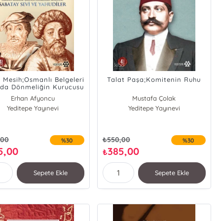
 Mesih;Osmanlı Belgeleri
Talat Paşa;Komitenin Ruhu
nda Dönmeliğin Kurucusu
atay Sevi ve Yahudiler
Erhan Afyoncu
Mustafa Çolak
Yeditepe Yayınevi
Yeditepe Yayınevi
,00
₺
550,00
%30
%30
5,00
385,00
₺
Sepete Ekle
Sepete Ekle