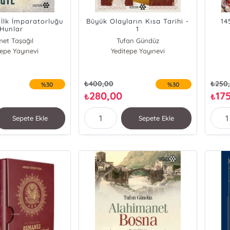
 İlk İmparatorluğu
Büyük Olayların Kısa Tarihi -
14
Hunlar
1
et Taşağıl
Tufan Gündüz
tepe Yayınevi
Yeditepe Yayınevi
₺
400,00
₺
250
%30
%30
280,00
17
₺
₺
Sepete Ekle
Sepete Ekle