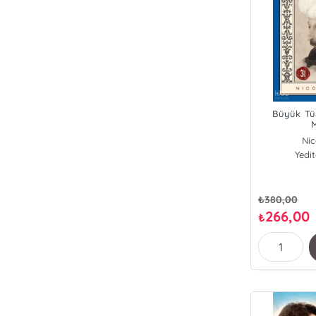
Büyük Tü
Nic
Yedi
₺
380,00
266,00
₺