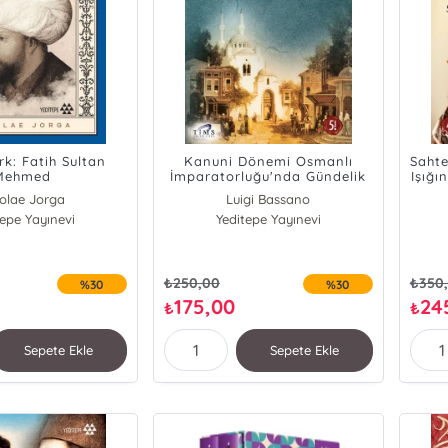
rk: Fatih Sultan
Kanuni Dönemi Osmanlı
Sahte
Mehmed
İmparatorluğu'nda Gündelik
Işığı
Hayat
Sab
olae Jorga
Luigi Bassano
tepe Yayınevi
Yeditepe Yayınevi
₺
250,00
₺
350
%30
%30
175,00
24
₺
₺
Sepete Ekle
Sepete Ekle