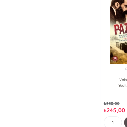
Vahd
Yedi
₺
350,00
245,00
₺