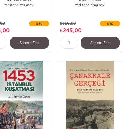
Yeditepe Yayınevi
Mustafa Alican
Yeditepe Yayınevi
,00
₺
350,00
%30
%30
5,00
245,00
₺
Sepete Ekle
Sepete Ekle