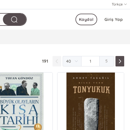
Türkçe
Kaydol
Giriş Yap
191
5