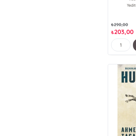
Yedi
₺
290,00
203,00
₺