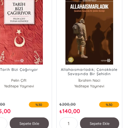
Tarih Bizi Çağırıyor
Allahaısmarladık; Çanakkale
Savaşında Bir Şehidin
Günlüğü
Pelin Çift
İbrahim Naci
Yeditepe Yayınevi
Tufan Gündüz
Yeditepe Yayınevi
,00
₺
200,00
%30
%30
5,00
140,00
₺
Sepete Ekle
Sepete Ekle