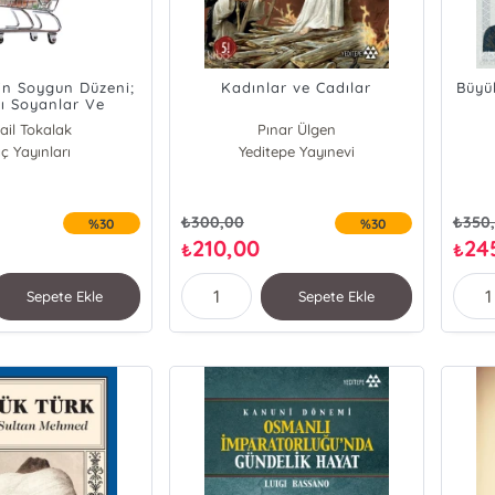
in Soygun Düzeni;
Kadınlar ve Cadılar
Büyük
ı Soyanlar Ve
etodları
ail Tokalak
Pınar Ülgen
ç Yayınları
Yeditepe Yayınevi
₺
300,00
₺
350
%30
%30
210,00
24
₺
₺
Sepete Ekle
Sepete Ekle