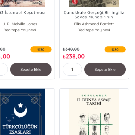
53 İstanbul Kuşatması
Çanakkale Gerçeği;Bir ingiliz
Savaş Muhabirinin
Kaleminden
J. R. Melville Jones
Ellis Ashmead Bartlett
Yeditepe Yayınevi
Yeditepe Yayınevi
,00
₺
340,00
%30
%30
5,00
238,00
₺
Sepete Ekle
Sepete Ekle