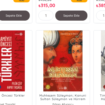
%30
%30
315,00
38
₺
₺
Sepete Ekle
Sepete Ekle
t Öncesi Türkler
Muhteşem Süleyman; Kanuni
Tim
Sultan Süleyman ve Hürrem
Hü
Sultan
et Taşağıl
Erhan Afyoncu