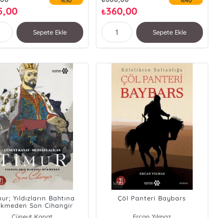
%30
%40
Dinçer Koç
5,00
360,00
₺
Sepete Ekle
Sepete Ekle
ur; Yıldızların Bahtına
Çöl Panteri Baybars
kmeden Son Cihangir
Cüneyt Kanat
Ercan Yılmaz