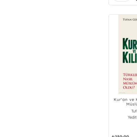
Kur'an ve K
Müsl
Tu
Yedi
₺
230,00