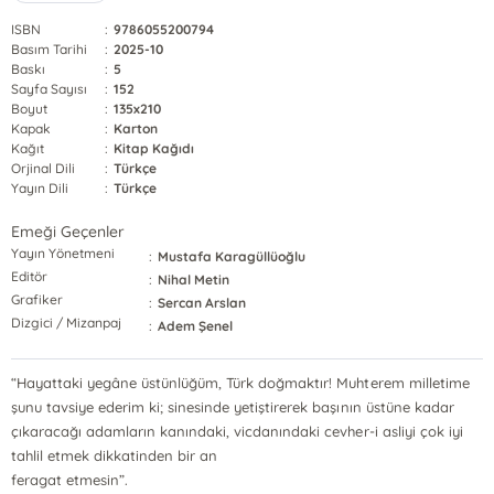
ISBN
:
9786055200794
Basım Tarihi
:
2025-10
Baskı
:
5
Sayfa Sayısı
:
152
Boyut
:
135x210
Kapak
:
Karton
Kağıt
:
Kitap Kağıdı
Orjinal Dili
:
Türkçe
Yayın Dili
:
Türkçe
Emeği Geçenler
Yayın Yönetmeni
:
Mustafa Karagüllüoğlu
Editör
:
Nihal Metin
Grafiker
:
Sercan Arslan
Dizgici / Mizanpaj
:
Adem Şenel
“Hayattaki yegâne üstünlüğüm, Türk doğmaktır! Muhterem milletime
şunu tavsiye ederim ki; sinesinde yetiştirerek başının üstüne kadar
çıkaracağı adamların kanındaki, vicdanındaki cevher-i asliyi çok iyi
tahlil etmek dikkatinden bir an
feragat etmesin”.