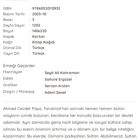
ISBN
:
9786052070932
Basım Tarihi
:
2025-10
Baskı
:
3
Sayfa Sayısı
:
1202
Boyut
:
140x220
Kapak
:
Karton
Kağıt
:
Kitap Kağıdı
Orjinal Dili
:
Türkçe
Yayın Dili
:
Türkçe
Emeği Geçenler
Hazırlayan
:
Seyit Ali Kahraman
Editör
:
Sahure Ergüzel
Grafiker
:
Sercan Arslan
Dizgici / Mizanpaj
:
Adem Şenel
Ahmed Cevdet Paşa, Tanzimat’tan sonraki hemen hemen bütün
olayların içinde bulunan, kendisine her konuda başvurulan bir devlet
adamıdır. Aynı zamanda geniş tarih bilgisine ve sosyal kültüre sahip
olması bu eserin önemini artırmış ve o dönem için bir belge niteliğini
kazanmıştır. Bu eserde, Osmanlı padişahları Sultan Abdülmecid, Sultan