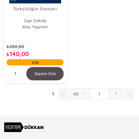
Türkçülüğün Esasları
Ziya Gökalp
Ataç Yayınları
₺
200,00
140,00
₺
%30
Sepete Ekle
1
1