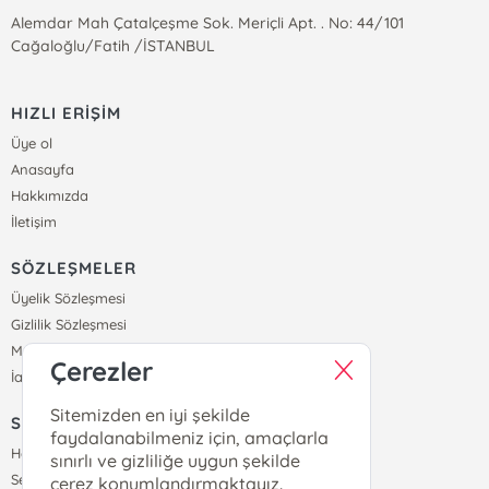
Alemdar Mah Çatalçeşme Sok. Meriçli Apt. . No: 44/101
Cağaloğlu/Fatih /İSTANBUL
HIZLI ERİŞİM
Üye ol
Anasayfa
Hakkımızda
İletişim
SÖZLEŞMELER
Üyelik Sözleşmesi
Gizlilik Sözleşmesi
Mesafeli Satış Sözleşmesi
Çerezler
İade ve Teslimat Koşulları
Sitemizden en iyi şekilde
SİPARİŞ
faydalanabilmeniz için, amaçlarla
Hesabım
sınırlı ve gizliliğe uygun şekilde
Sepetim
çerez konumlandırmaktayız.