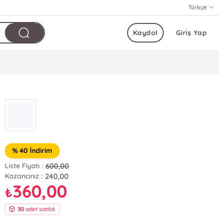
Türkçe
Kaydol
Giriş Yap
% 40 İndirim
600,00
Liste Fiyatı :
240,00
Kazancınız :
360,00
₺
30
adet satıldı