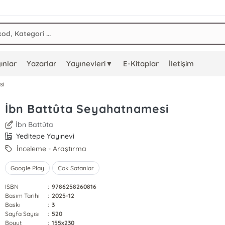
ınlar
Yazarlar
Yayınevleri▼
E-Kitaplar
İletişim
si
İbn Battûta Seyahatnamesi
İbn Battûta
Yeditepe Yayınevi
İnceleme - Araştırma
Google Play
Çok Satanlar
ISBN
:
9786258260816
Basım Tarihi
:
2025-12
Baskı
:
3
Sayfa Sayısı
:
520
Boyut
:
155x230