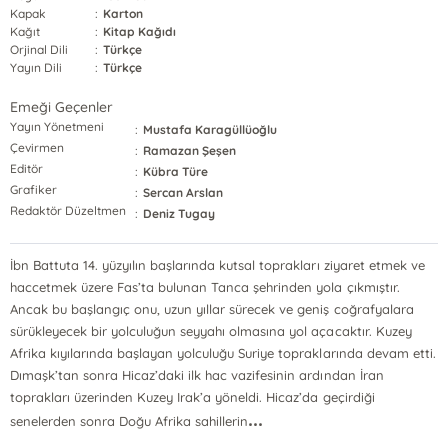
Kapak
:
Karton
Kağıt
:
Kitap Kağıdı
Orjinal Dili
:
Türkçe
Yayın Dili
:
Türkçe
Emeği Geçenler
Yayın Yönetmeni
:
Mustafa Karagüllüoğlu
Çevirmen
:
Ramazan Şeşen
Editör
:
Kübra Türe
Grafiker
:
Sercan Arslan
Redaktör Düzeltmen
:
Deniz Tugay
İbn Battuta 14. yüzyılın başlarında kutsal toprakları ziyaret etmek ve
haccetmek üzere Fas’ta bulunan Tanca şehrinden yola çıkmıştır.
Ancak bu başlangıç onu, uzun yıllar sürecek ve geniş coğrafyalara
sürükleyecek bir yolculuğun seyyahı olmasına yol açacaktır. Kuzey
Afrika kıyılarında başlayan yolculuğu Suriye topraklarında devam etti.
Dımaşk’tan sonra Hicaz’daki ilk hac vazifesinin ardından İran
toprakları üzerinden Kuzey Irak’a yöneldi. Hicaz’da geçirdiği
...
senelerden sonra Doğu Afrika sahillerin