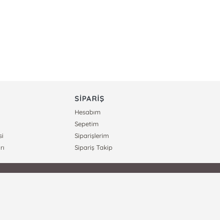
SİPARİŞ
Hesabım
Sepetim
si
Siparişlerim
rı
Sipariş Takip