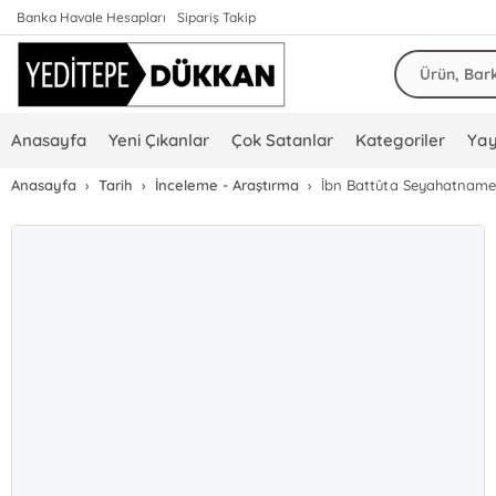
Banka Havale Hesapları
Sipariş Takip
Anasayfa
Yeni Çıkanlar
Çok Satanlar
Kategoriler
Yay
Anasayfa
Tarih
İnceleme - Araştırma
İbn Battûta Seyahatname