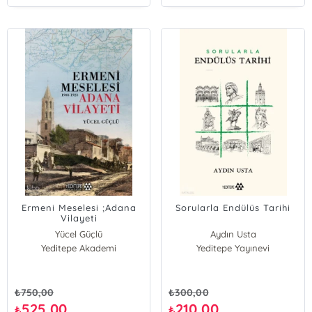
Ermeni Meselesi ;Adana
Sorularla Endülüs Tarihi
Vilayeti
Yücel Güçlü
Aydın Usta
Yeditepe Akademi
Yeditepe Yayınevi
₺
750,00
₺
300,00
525,00
210,00
₺
₺