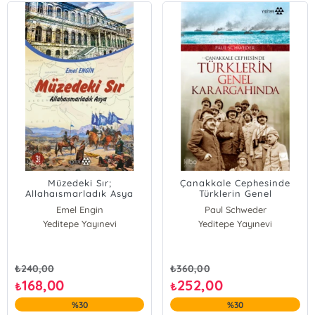
Müzedeki Sır;
Çanakkale Cephesinde
Allahaısmarladık Asya
Türklerin Genel
Karargâhında
Emel Engin
Paul Schweder
Yeditepe Yayınevi
Yeditepe Yayınevi
₺
240,00
₺
360,00
168,00
252,00
₺
₺
%30
%30