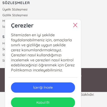
SÖZLEŞMELER
Üyelik Sözleşmesi
Gizlilik Sözleşmesi
Mesafeli Satış Sözleşmesi
Çerezler
İade ve Teslimat Koşulları
Sitemizden en iyi şekilde
SİPARİŞ
faydalanabilmeniz için, amaçlarla
Hesabım
sınırlı ve gizliliğe uygun şekilde
Sepetim
çerez konumlandırmaktayız.
Çerezleri nasıl kullandığımızı
Siparişlerim
incelemek ve çerezleri nasıl kontrol
Sipariş Takip
edebileceğinizi öğrenmek için Çerez
Politikamızı inceleyebilirsiniz.
bilgi@yeditepedukkan.com
0212 528 9080
İçeriği İncele
Yeditepe Dükkan © 2024 Tüm Hakları Saklıdır.
ONSO
Tasarım & Uygulama
Kabul Et