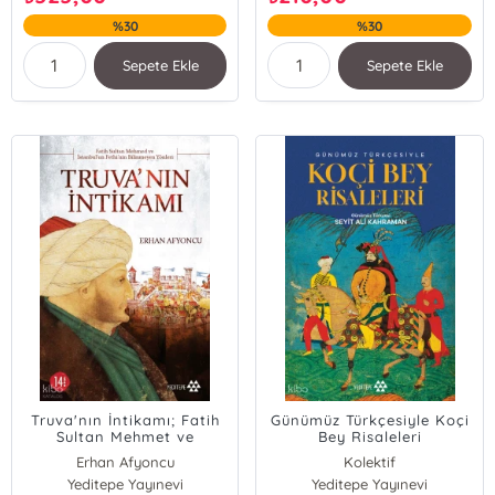
%30
%30
Sepete Ekle
Sepete Ekle
Truva'nın İntikamı; Fatih
Günümüz Türkçesiyle Koçi
Sultan Mehmet ve
Bey Risaleleri
İstanbul'un Fethinin
Erhan Afyoncu
Kolektif
Bilinmeyen Yönleri
Yeditepe Yayınevi
Yeditepe Yayınevi