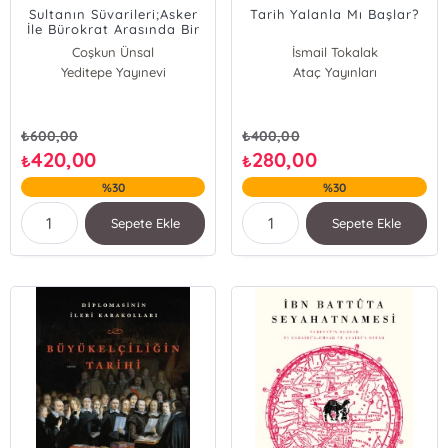
Sultanın Süvarileri;Asker
Tarih Yalanla Mı Başlar?
İle Bürokrat Arasında Bir
Zümre: 16.-17. Yüzyıllarda
Coşkun Ünsal
İsmail Tokalak
Kapıkulu Süvarileri
Yeditepe Yayınevi
Ataç Yayınları
₺
600,00
₺
400,00
420,00
280,00
₺
₺
%30
%30
Sepete Ekle
Sepete Ekle