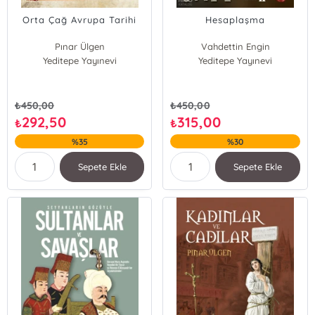
Orta Çağ Avrupa Tarihi
Hesaplaşma
Pınar Ülgen
Vahdettin Engin
Yeditepe Yayınevi
Yeditepe Yayınevi
₺
450,00
₺
450,00
292,50
315,00
₺
₺
%35
%30
Sepete Ekle
Sepete Ekle