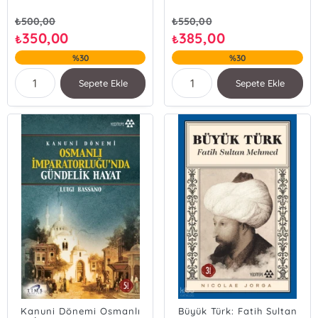
₺
500,00
₺
550,00
350,00
385,00
₺
₺
%30
%30
Sepete Ekle
Sepete Ekle
Kanuni Dönemi Osmanlı
Büyük Türk: Fatih Sultan