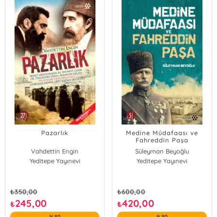
Pazarlık
Medine Mûdafaası ve
Fahreddin Paşa
Vahdettin Engin
Süleyman Beyoğlu
Yeditepe Yayınevi
Yeditepe Yayınevi
₺
350,00
₺
600,00
245,00
420,00
₺
₺
%30
%30