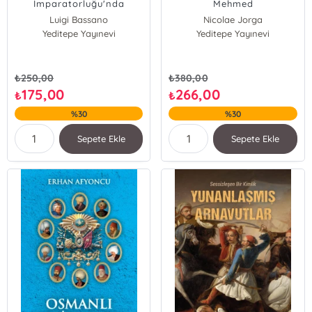
İmparatorluğu'nda
Mehmed
Gündelik Hayat
Luigi Bassano
Nicolae Jorga
Yeditepe Yayınevi
Yeditepe Yayınevi
₺
250,00
₺
380,00
175,00
266,00
₺
₺
%30
%30
Sepete Ekle
Sepete Ekle