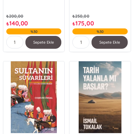
₺
200,00
₺
250,00
140,00
175,00
₺
₺
%30
%30
Sepete Ekle
Sepete Ekle