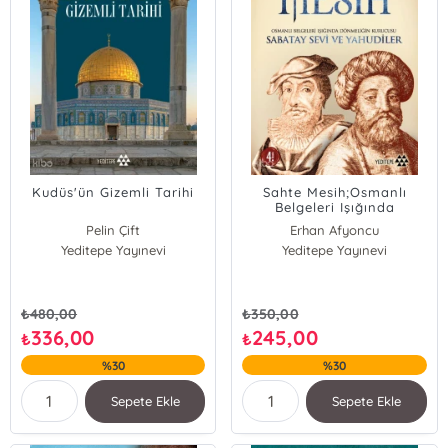
Kudüs'ün Gizemli Tarihi
Sahte Mesih;Osmanlı
Belgeleri Işığında
Dönmeliğin Kurucusu
Pelin Çift
Erhan Afyoncu
Sabatay Sevi ve Yahudiler
Ömer Faruk Harman
Yeditepe Yayınevi
Yeditepe Yayınevi
₺
480,00
₺
350,00
336,00
245,00
₺
₺
%30
%30
Sepete Ekle
Sepete Ekle