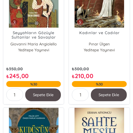
Seyyahların Gözüyle
Kadınlar ve Cadılar
Sultanlar ve Savaşlar
Giovanni Maria Angiolello
Pınar Ülgen
Vincenzo Dalessandri
Yeditepe Yayınevi
Yeditepe Yayınevi
₺
350,00
₺
300,00
245,00
210,00
₺
₺
%30
%30
Sepete Ekle
Sepete Ekle