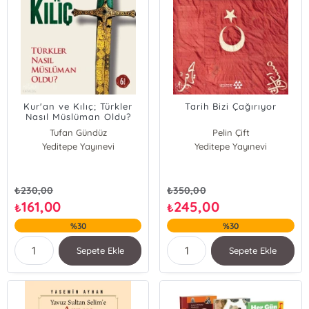
Kur'an ve Kılıç; Türkler
Tarih Bizi Çağırıyor
Nasıl Müslüman Oldu?
Tufan Gündüz
Pelin Çift
Yeditepe Yayınevi
Yeditepe Yayınevi
Tufan Gündüz
₺
230,00
₺
350,00
161,00
245,00
₺
₺
%30
%30
Sepete Ekle
Sepete Ekle