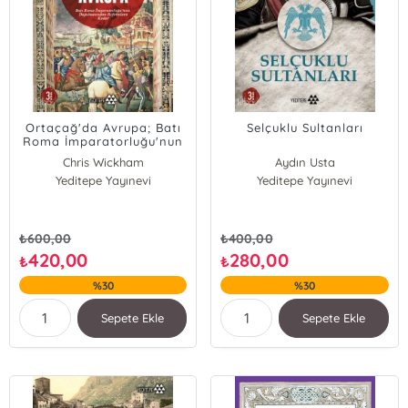
Ortaçağ'da Avrupa; Batı
Selçuklu Sultanları
Roma İmparatorluğu'nun
Dağılmasından
Chris Wickham
Aydın Usta
Reformlara Kadar
Yeditepe Yayınevi
Yeditepe Yayınevi
₺
600,00
₺
400,00
420,00
280,00
₺
₺
%30
%30
Sepete Ekle
Sepete Ekle