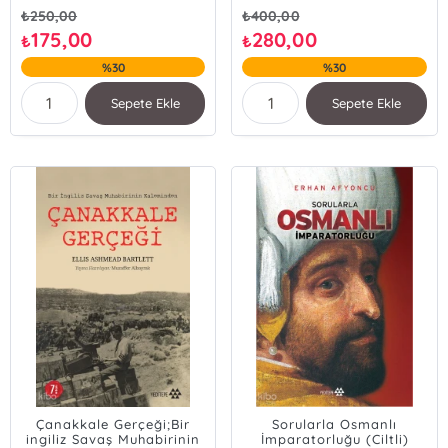
₺
250,00
₺
400,00
175,00
280,00
₺
₺
%30
%30
Sepete Ekle
Sepete Ekle
Çanakkale Gerçeği;Bir
Sorularla Osmanlı
ingiliz Savaş Muhabirinin
İmparatorluğu (Ciltli)