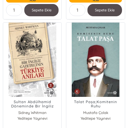
Sepete Ekle
Sepete Ekle
Sultan Abdülhamid
Talat Paşa;Komitenin
Döneminde Bir İngiliz
Ruhu
Gazetecinin Türkiye
Sidney Whitman
Mustafa Çolak
Anıları
Yeditepe Yayınevi
Yeditepe Yayınevi