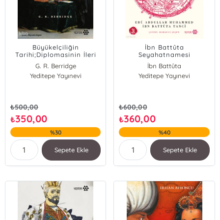
Büyükelçiliğin
İbn Battûta
Tarihi;Diplomasinin İleri
Seyahatnamesi
Karakolları
G. R. Berridge
İbn Battûta
Yeditepe Yayınevi
Yeditepe Yayınevi
₺
500,00
₺
600,00
350,00
360,00
₺
₺
%30
%40
Sepete Ekle
Sepete Ekle