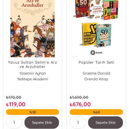
Yavuz Sultan Selim'e Arz
Popüler Tarih Seti
ve Arzuhaller
Yasemin Ayhan
Graeme Donald
Yeditepe Akademi
Orenda Kitap
Emily Winter
Alexandre Marsat
Alexandrine Civard-Racinais
Florence Heimburger
₺
170,00
₺
1.690,00
Clémence Gouy
119,00
676,00
₺
₺
Frede Royer
%30
%60
Sepete Ekle
Sepete Ekle