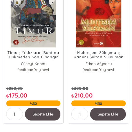
Timur; Yıldızların Bahtına
Muhteşem Süleyman;
Hükmeden Son Cihangir
Kanuni Sultan Süleyman
ve Hürrem Sultan
Cüneyt Kanat
Erhan Afyoncu
Yeditepe Yayınevi
Mustafa Alican
Yeditepe Yayınevi
₺
250,00
₺
300,00
175,00
210,00
₺
₺
%30
%30
Sepete Ekle
Sepete Ekle