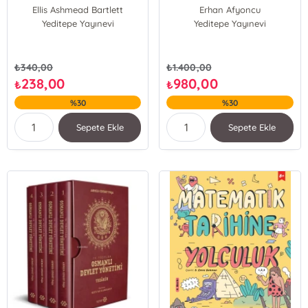
Kaleminden
Ellis Ashmead Bartlett
Erhan Afyoncu
Yeditepe Yayınevi
Yeditepe Yayınevi
₺
340,00
₺
1.400,00
238,00
980,00
₺
₺
%30
%30
Sepete Ekle
Sepete Ekle