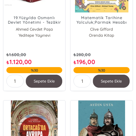
19.Yüzyılda Osmanlı
Matematik Tarihine
Devlet Yönetimi - Tezâkir
Yolculuk;Parmak Hesabı
Yapan Mağara
Ahmed Cevdet Paşa
Clive Gifford
Adamlarından
Yeditepe Yayınevi
Michael Young
Orenda Kitap
Bilgisayarlara
₺
1.600,00
₺
280,00
1.120,00
196,00
₺
₺
%30
%30
Sepete Ekle
Sepete Ekle