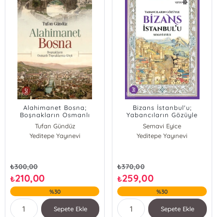
Alahimanet Bosna;
Bizans İstanbul'u;
Boşnakların Osmanlı
Yabancıların Gözüyle
Topraklarına Göçü
Tufan Gündüz
Semavi Eyice
Yeditepe Yayınevi
Yeditepe Yayınevi
₺
300,00
₺
370,00
210,00
259,00
₺
₺
%30
%30
Sepete Ekle
Sepete Ekle