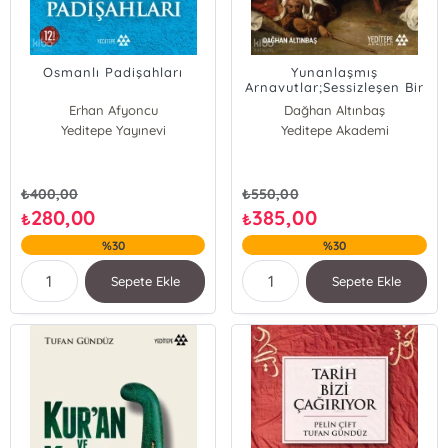
Osmanlı Padişahları
Yunanlaşmış
Arnavutlar;Sessizleşen Bir
Kimlik
Erhan Afyoncu
Dağhan Altınbaş
Yeditepe Yayınevi
Yeditepe Akademi
₺
400,00
₺
550,00
280,00
385,00
₺
₺
%30
%30
Sepete Ekle
Sepete Ekle