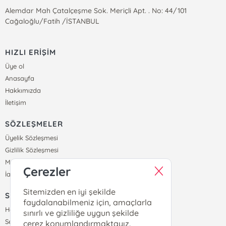
Alemdar Mah Çatalçeşme Sok. Meriçli Apt. . No: 44/101
Cağaloğlu/Fatih /İSTANBUL
HIZLI ERİŞİM
Üye ol
Anasayfa
Hakkımızda
İletişim
SÖZLEŞMELER
Üyelik Sözleşmesi
Gizlilik Sözleşmesi
Mesafeli Satış Sözleşmesi
Çerezler
İade ve Teslimat Koşulları
Sitemizden en iyi şekilde
SİPARİŞ
faydalanabilmeniz için, amaçlarla
Hesabım
sınırlı ve gizliliğe uygun şekilde
Sepetim
çerez konumlandırmaktayız.