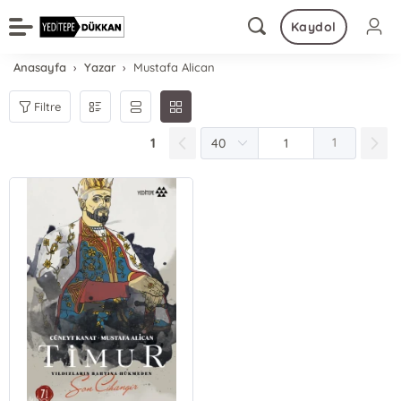
Kaydol
Anasayfa
Yazar
Mustafa Alican
Filtre
1
1