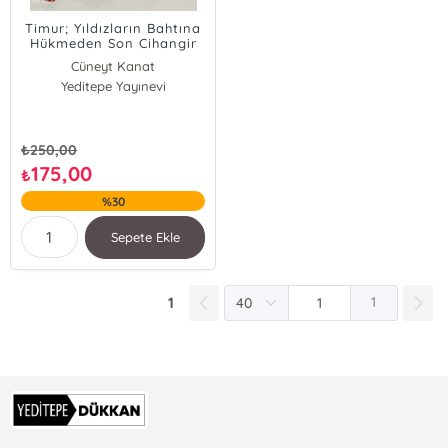
Timur; Yıldızların Bahtına
Hükmeden Son Cihangir
Cüneyt Kanat
Yeditepe Yayınevi
Mustafa Alican
₺
250,00
175,00
₺
%30
Sepete Ekle
1
1