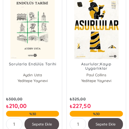
Sorularla Endülüs Tarihi
Asurlular;Kayıp
Uygarlıklar
Aydın Usta
Paul Collins
Yeditepe Yayınevi
Yeditepe Yayınevi
₺
300,00
₺
325,00
210,00
227,50
₺
₺
%30
%30
Sepete Ekle
Sepete Ekle