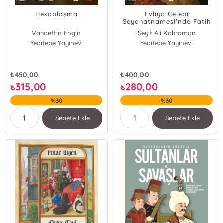
Hesaplaşma
Evliya Çelebi
Seyahatnamesi'nde Fatih
Sultan Mehmed
Vahdettin Engin
Seyit Ali Kahraman
Yeditepe Yayınevi
Yeditepe Yayınevi
₺
450,00
₺
400,00
315,00
280,00
₺
₺
%30
%30
Sepete Ekle
Sepete Ekle