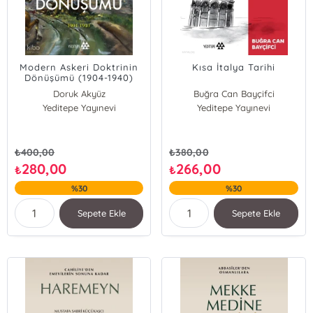
Modern Askeri Doktrinin
Kısa İtalya Tarihi
Dönüşümü (1904-1940)
Doruk Akyüz
Buğra Can Bayçifci
Yeditepe Yayınevi
Yeditepe Yayınevi
₺
400,00
₺
380,00
280,00
266,00
₺
₺
%30
%30
Sepete Ekle
Sepete Ekle