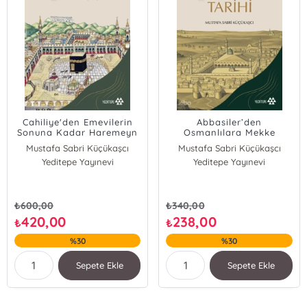
Cahiliye'den Emevilerin
Abbasiler’den
Sonuna Kadar Haremeyn
Osmanlılara Mekke
Medine Tarihi
Mustafa Sabri Küçükaşcı
Mustafa Sabri Küçükaşcı
Yeditepe Yayınevi
Yeditepe Yayınevi
₺
600,00
₺
340,00
420,00
238,00
₺
₺
%30
%30
Sepete Ekle
Sepete Ekle