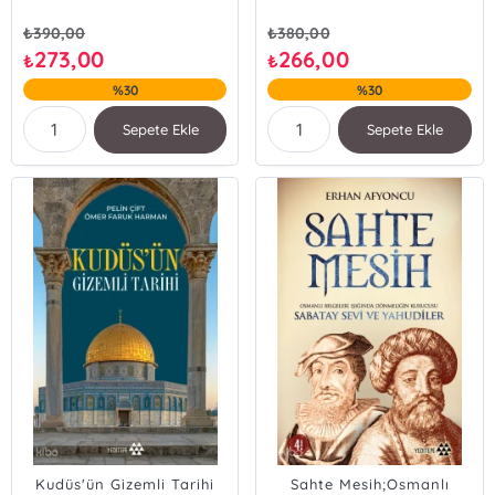
₺
390,00
₺
380,00
273,00
266,00
₺
₺
%30
%30
Sepete Ekle
Sepete Ekle
Kudüs'ün Gizemli Tarihi
Sahte Mesih;Osmanlı