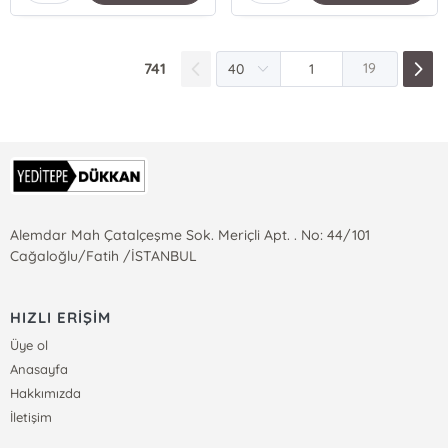
741
19
Alemdar Mah Çatalçeşme Sok. Meriçli Apt. . No: 44/101
Cağaloğlu/Fatih /İSTANBUL
HIZLI ERİŞİM
Üye ol
Anasayfa
Hakkımızda
İletişim