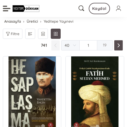
Kaydol
Anasayfa
Üretici
Yeditepe Yayınevi
Filtre
741
19