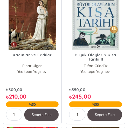
Kadınlar ve Cadılar
Büyük Olayların Kısa
Tarihi II
Pınar Ülgen
Tufan Gündüz
Yeditepe Yayınevi
Yeditepe Yayınevi
₺
300,00
₺
350,00
210,00
245,00
₺
₺
%30
%30
Sepete Ekle
Sepete Ekle