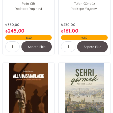
Pelin Çift
Tufan Gündüz
Yeditepe Yayınevi
Tufan Gündüz
Yeditepe Yayınevi
₺
350,00
₺
230,00
245,00
161,00
₺
₺
%30
%30
Sepete Ekle
Sepete Ekle