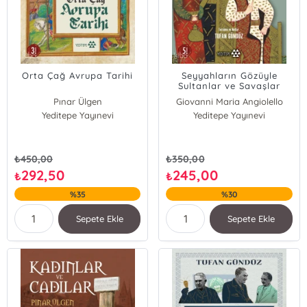
Orta Çağ Avrupa Tarihi
Seyyahların Gözüyle
Sultanlar ve Savaşlar
Pınar Ülgen
Giovanni Maria Angiolello
Yeditepe Yayınevi
Vincenzo Dalessandri
Yeditepe Yayınevi
₺
450,00
₺
350,00
292,50
245,00
₺
₺
%35
%30
Sepete Ekle
Sepete Ekle