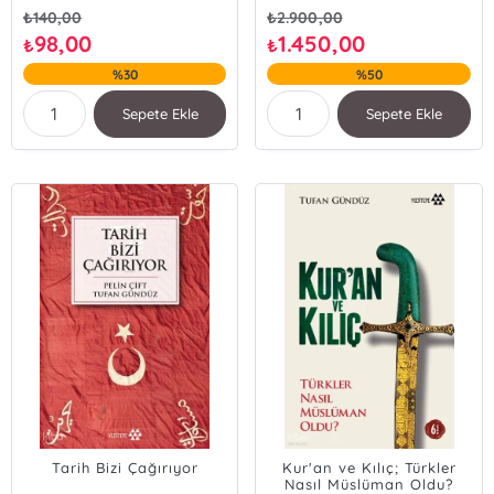
₺
140,00
₺
2.900,00
98,00
1.450,00
₺
₺
%30
%50
Sepete Ekle
Sepete Ekle
Tarih Bizi Çağırıyor
Kur'an ve Kılıç; Türkler
Nasıl Müslüman Oldu?