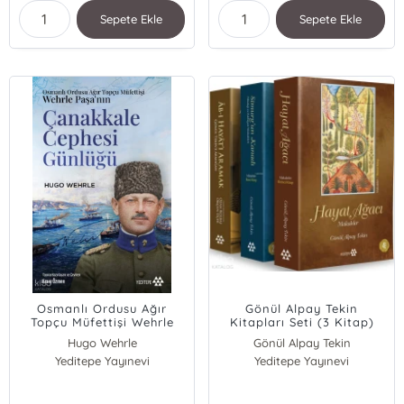
Sepete Ekle
Sepete Ekle
Osmanlı Ordusu Ağır
Gönül Alpay Tekin
Topçu Müfettişi Wehrle
Kitapları Seti (3 Kitap)
Paşa’nın Çanakkale
Hugo Wehrle
Gönül Alpay Tekin
Cephesi Günlüğü
Yeditepe Yayınevi
Yeditepe Yayınevi