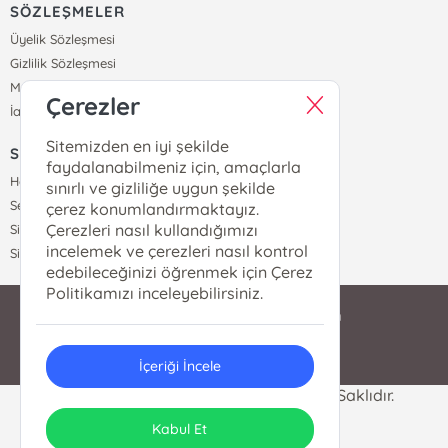
SÖZLEŞMELER
Üyelik Sözleşmesi
Gizlilik Sözleşmesi
Mesafeli Satış Sözleşmesi
Çerezler
İade ve Teslimat Koşulları
Sitemizden en iyi şekilde
SİPARİŞ
faydalanabilmeniz için, amaçlarla
Hesabım
sınırlı ve gizliliğe uygun şekilde
Sepetim
çerez konumlandırmaktayız.
Çerezleri nasıl kullandığımızı
Siparişlerim
incelemek ve çerezleri nasıl kontrol
Sipariş Takip
edebileceğinizi öğrenmek için Çerez
Politikamızı inceleyebilirsiniz.
bilgi@yeditepedukkan.com
0212 528 9080
İçeriği İncele
Yeditepe Dükkan © 2024 Tüm Hakları Saklıdır.
ONSO
Tasarım & Uygulama
Kabul Et