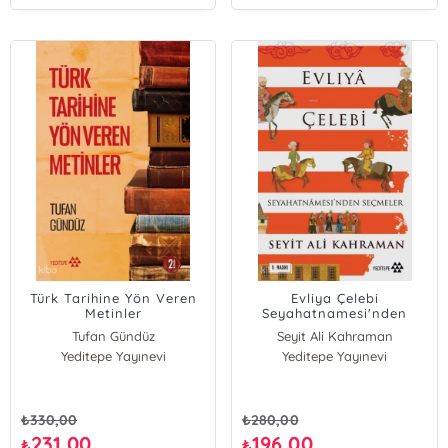
Türk Tarihine Yön Veren
Evliya Çelebi
Metinler
Seyahatnamesi'nden
Seçmeler
Tufan Gündüz
Seyit Ali Kahraman
Yeditepe Yayınevi
Yeditepe Yayınevi
₺
330,00
₺
280,00
231,00
196,00
₺
₺