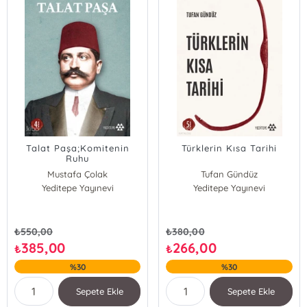
Talat Paşa;Komitenin
Türklerin Kısa Tarihi
Ruhu
Mustafa Çolak
Tufan Gündüz
Yeditepe Yayınevi
Yeditepe Yayınevi
₺
550,00
₺
380,00
385,00
266,00
₺
₺
%30
%30
Sepete Ekle
Sepete Ekle