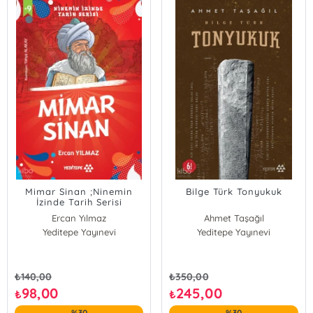
Mimar Sinan ;Ninemin
Bilge Türk Tonyukuk
İzinde Tarih Serisi
Ercan Yılmaz
Ahmet Taşağıl
Yeditepe Yayınevi
Yeditepe Yayınevi
₺
140,00
₺
350,00
98,00
245,00
₺
₺
%30
%30