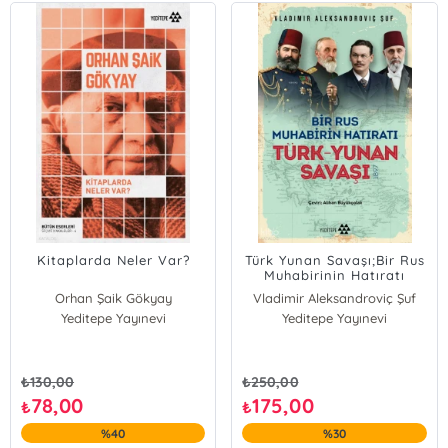
Kitaplarda Neler Var?
Türk Yunan Savaşı;Bir Rus
Muhabirinin Hatıratı
Orhan Şaik Gökyay
Vladimir Aleksandroviç Şuf
Yeditepe Yayınevi
Yeditepe Yayınevi
₺
130,00
₺
250,00
78,00
175,00
₺
₺
%40
%30