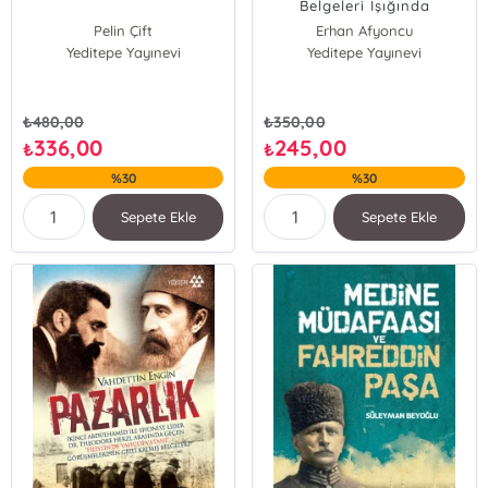
Belgeleri Işığında
Dönmeliğin Kurucusu
Pelin Çift
Erhan Afyoncu
Sabatay Sevi ve Yahudiler
Ömer Faruk Harman
Yeditepe Yayınevi
Yeditepe Yayınevi
₺
480,00
₺
350,00
336,00
245,00
₺
₺
%30
%30
Sepete Ekle
Sepete Ekle