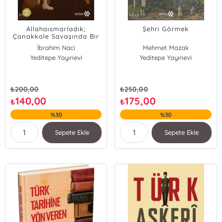
Allahaısmarladık;
Şehri Görmek
Çanakkale Savaşında Bir
Şehidin Günlüğü
İbrahim Naci
Mehmet Mazak
Yeditepe Yayınevi
Yeditepe Yayınevi
₺
200,00
₺
250,00
140,00
175,00
₺
₺
%30
%30
Sepete Ekle
Sepete Ekle