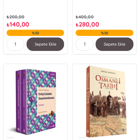
₺
200,00
₺
400,00
140,00
280,00
₺
₺
%30
%30
Sepete Ekle
Sepete Ekle