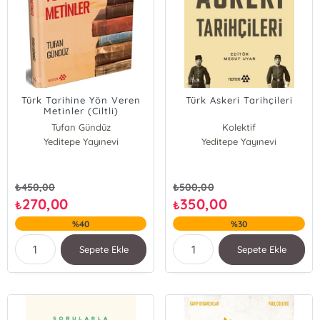
Türk Tarihine Yön Veren
Türk Askeri Tarihçileri
Metinler (Ciltli)
Tufan Gündüz
Kolektif
Yeditepe Yayınevi
Yeditepe Yayınevi
₺
450,00
₺
500,00
270,00
350,00
₺
₺
%40
%30
Sepete Ekle
Sepete Ekle