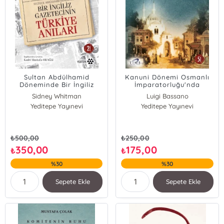
Sultan Abdülhamid
Kanuni Dönemi Osmanlı
Döneminde Bir İngiliz
İmparatorluğu'nda
Gazetecinin Türkiye
Gündelik Hayat
Sidney Whitman
Luigi Bassano
Anıları
Yeditepe Yayınevi
Yeditepe Yayınevi
₺
500,00
₺
250,00
350,00
175,00
₺
₺
%30
%30
Sepete Ekle
Sepete Ekle