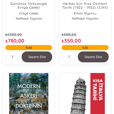
Günümüz Türkçesiyle
Herkes İçin Kısa Osmanlı
Evliyâ Çelebi
Tarihi (1302 - 1922) (Ciltli)
Seyahatnâmesi 1. Kitap (2
Evliyâ Çelebi
Erhan Afyoncu
Cilt - Kutulu);İstanbul
Seyit Ali Kahraman
Yeditepe Yayınevi
Yeditepe Yayınevi
₺
1.300,00
₺
500,00
780,00
350,00
₺
₺
%40
%30
Sepete Ekle
Sepete Ekle