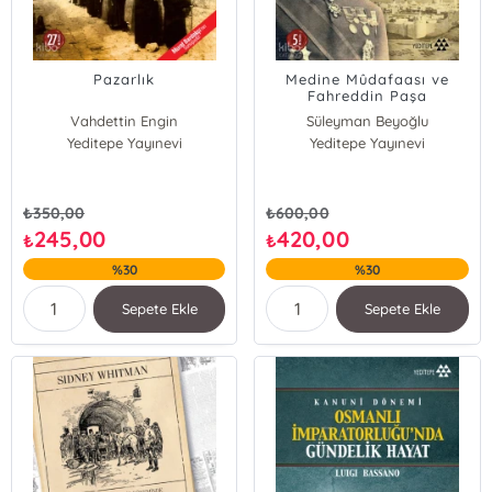
Pazarlık
Medine Mûdafaası ve
Fahreddin Paşa
Vahdettin Engin
Süleyman Beyoğlu
Yeditepe Yayınevi
Yeditepe Yayınevi
₺
350,00
₺
600,00
245,00
420,00
₺
₺
%30
%30
Sepete Ekle
Sepete Ekle