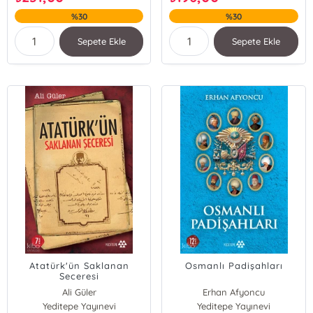
%30
%30
Sepete Ekle
Sepete Ekle
Atatürk'ün Saklanan
Osmanlı Padişahları
Seceresi
Ali Güler
Erhan Afyoncu
Yeditepe Yayınevi
Yeditepe Yayınevi