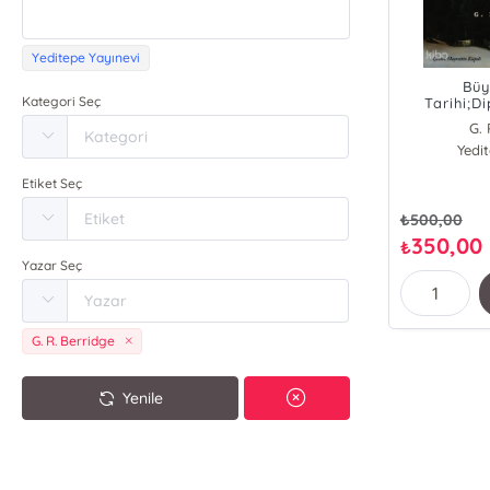
Yeditepe Yayınevi
Büy
Kategori Seç
Tarihi;Di
Ka
G. 
Yedi
Etiket Seç
₺
500,00
350,00
₺
Yazar Seç
G. R. Berridge
Yenile