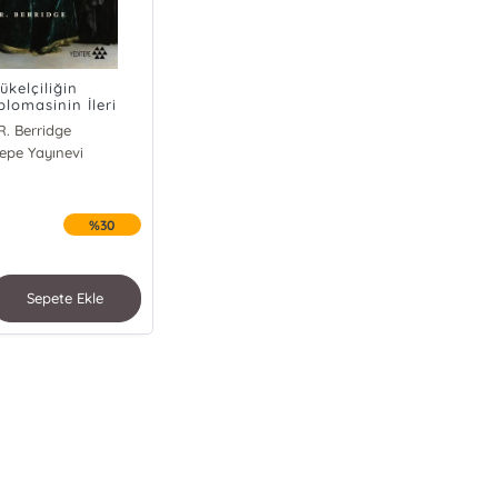
ükelçiliğin
plomasinin İleri
rakolları
R. Berridge
tepe Yayınevi
%30
Sepete Ekle