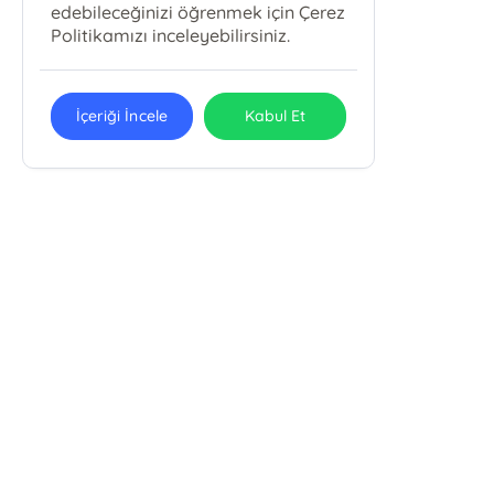
edebileceğinizi öğrenmek için Çerez
Politikamızı inceleyebilirsiniz.
İçeriği İncele
Kabul Et
Alemdar Mah Çatalçeşme Sok. Meriçli Apt. . No: 44/101
Cağaloğlu/Fatih /İSTANBUL