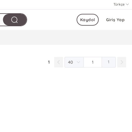
Türkçe
Kaydol
Giriş Yap
1
1