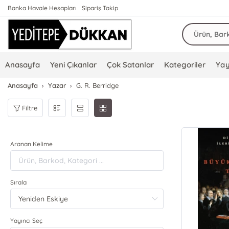
Banka Havale Hesapları
Sipariş Takip
Anasayfa
Yeni Çıkanlar
Çok Satanlar
Kategoriler
Yay
Anasayfa
Yazar
G. R. Berridge
Filtre
Aranan Kelime
Sırala
Yayıncı Seç