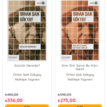
Güçlük Nerede?
Kim Etti Sana Bu Kârı
Teklif
Orhan Şaik Gökyay
Orhan Şaik Gökyay
Yeditepe Yayınevi
Yeditepe Yayınevi
₺
480,00
₺
390,00
336,00
273,00
₺
₺
%30
%30