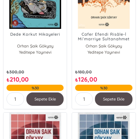
Dede Korkut Hikayeleri
Cafer Efendi Risâle-İ
Mi’marriye Sultanahmet
Camii Mimarı Mimar
Orhan Şaik Gökyay
Orhan Şaik Gökyay
Mehmet Ağa
Yeditepe Yayınevi
Yeditepe Yayınevi
₺
300,00
₺
180,00
210,00
126,00
₺
₺
%30
%30
Sepete Ekle
Sepete Ekle