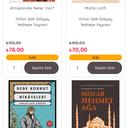
Kitaplarda Neler Var?
Molla Lütfi
Orhan Şaik Gökyay
Orhan Şaik Gökyay
Yeditepe Yayınevi
Yeditepe Yayınevi
₺
130,00
₺
100,00
78,00
70,00
₺
₺
%40
%30
Sepete Ekle
Sepete Ekle