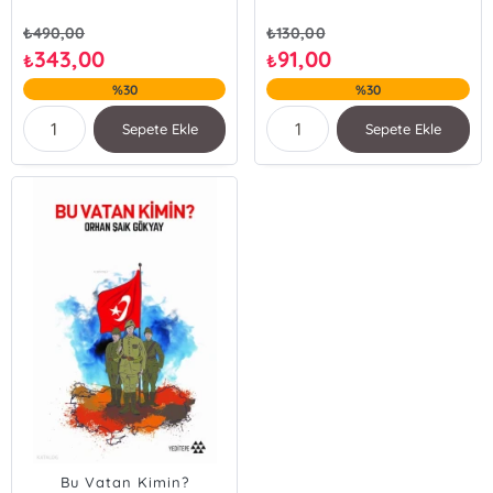
₺
490,00
₺
130,00
343,00
91,00
₺
₺
%30
%30
Sepete Ekle
Sepete Ekle
Bu Vatan Kimin?