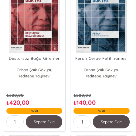
Destursuz Bağa Girenler
Ferah Cerbe Fetihnâmesi
Orhan Şaik Gökyay
Orhan Şaik Gökyay
Yeditepe Yayınevi
Yeditepe Yayınevi
₺
600,00
₺
200,00
420,00
140,00
₺
₺
%30
%30
Sepete Ekle
Sepete Ekle