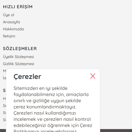
HIZLI ERİŞİM
Üye ol
Anasayfa
Hakkımızda
İletişim
SÖZLEŞMELER
Üyelik Sözleşmesi
Gizlilik Sözleşmesi
Mesafeli Satış Sözleşmesi
Çerezler
İade ve Teslimat Koşulları
Sitemizden en iyi şekilde
SİPARİŞ
faydalanabilmeniz için, amaçlarla
Hesabım
sınırlı ve gizliliğe uygun şekilde
Sepetim
çerez konumlandırmaktayız.
Çerezleri nasıl kullandığımızı
Siparişlerim
incelemek ve çerezleri nasıl kontrol
Sipariş Takip
edebileceğinizi öğrenmek için Çerez
Politikamızı inceleyebilirsiniz.