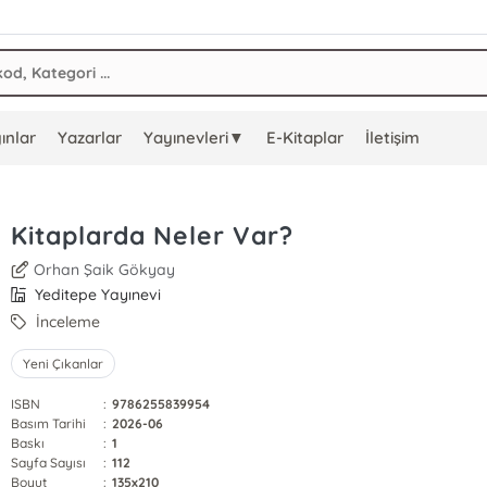
ınlar
Yazarlar
Yayınevleri▼
E-Kitaplar
İletişim
Kitaplarda Neler Var?
Orhan Şaik Gökyay
Yeditepe Yayınevi
İnceleme
Yeni Çıkanlar
ISBN
:
9786255839954
Basım Tarihi
:
2026-06
Baskı
:
1
Sayfa Sayısı
:
112
Boyut
:
135x210