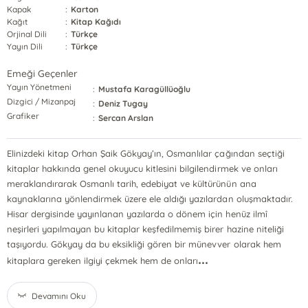
Kapak
:
Karton
Kağıt
:
Kitap Kağıdı
Orjinal Dili
:
Türkçe
Yayın Dili
:
Türkçe
Emeği Geçenler
Yayın Yönetmeni
:
Mustafa Karagüllüoğlu
Dizgici / Mizanpaj
:
Deniz Tugay
Grafiker
:
Sercan Arslan
Elinizdeki kitap Orhan Şaik Gökyay’ın, Osmanlılar çağından seçtiği
kitaplar hakkında genel okuyucu kitlesini bilgilendirmek ve onları
meraklandırarak Osmanlı tarih, edebiyat ve kültürünün ana
kaynaklarına yönlendirmek üzere ele aldığı yazılardan oluşmaktadır.
Hisar dergisinde yayınlanan yazılarda o dönem için henüz ilmî
neşirleri yapılmayan bu kitaplar keşfedilmemiş birer hazine niteliği
taşıyordu. Gökyay da bu eksikliği gören bir münevver olarak hem
...
kitaplara gereken ilgiyi çekmek hem de onları
Devamını Oku