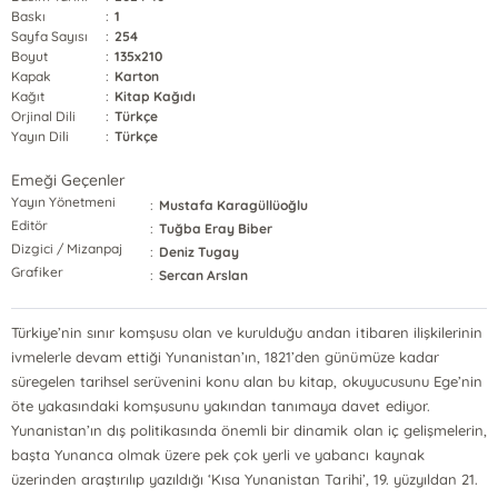
Baskı
:
1
Sayfa Sayısı
:
254
Boyut
:
135x210
Kapak
:
Karton
Kağıt
:
Kitap Kağıdı
Orjinal Dili
:
Türkçe
Yayın Dili
:
Türkçe
Emeği Geçenler
Yayın Yönetmeni
:
Mustafa Karagüllüoğlu
Editör
:
Tuğba Eray Biber
Dizgici / Mizanpaj
:
Deniz Tugay
Grafiker
:
Sercan Arslan
Türkiye’nin sınır komşusu olan ve kurulduğu andan itibaren ilişkilerinin
ivmelerle devam ettiği Yunanistan’ın, 1821’den günümüze kadar
süregelen tarihsel serüvenini konu alan bu kitap, okuyucusunu Ege’nin
öte yakasındaki komşusunu yakından tanımaya davet ediyor.
Yunanistan’ın dış politikasında önemli bir dinamik olan iç gelişmelerin,
başta Yunanca olmak üzere pek çok yerli ve yabancı kaynak
üzerinden araştırılıp yazıldığı ‘Kısa Yunanistan Tarihi’, 19. yüzyıldan 21.