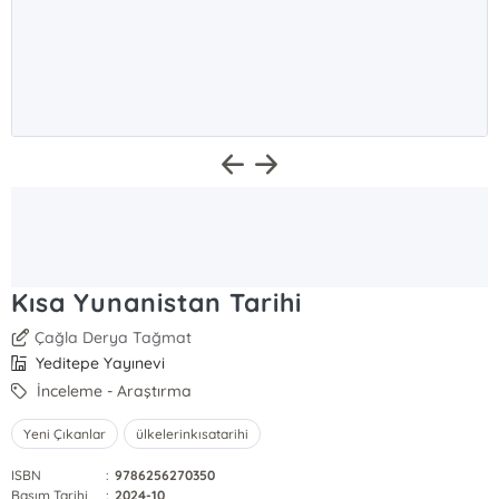
Kısa Yunanistan Tarihi
Çağla Derya Tağmat
Yeditepe Yayınevi
İnceleme - Araştırma
Yeni Çıkanlar
ülkelerinkısatarihi
ISBN
:
9786256270350
Basım Tarihi
:
2024-10