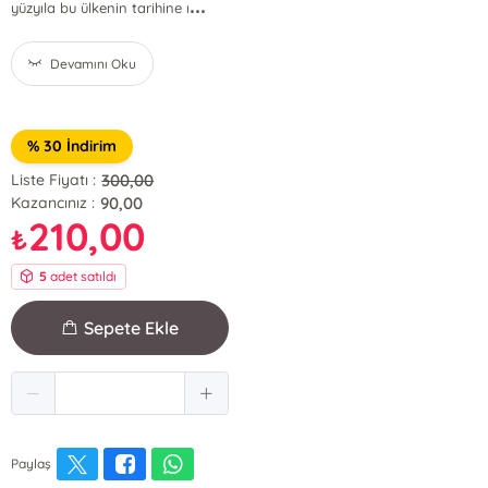
...
yüzyıla bu ülkenin tarihine ı
Devamını Oku
% 30 İndirim
300,00
Liste Fiyatı :
90,00
Kazancınız :
210,00
₺
5
adet satıldı
Sepete Ekle
Paylaş