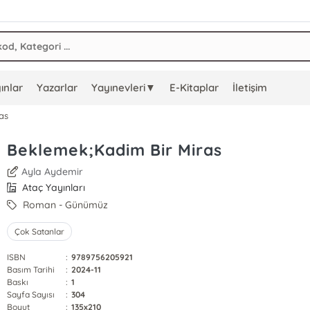
ınlar
Yazarlar
Yayınevleri▼
E-Kitaplar
İletişim
as
Beklemek;Kadim Bir Miras
Ayla Aydemir
Ataç Yayınları
Roman - Günümüz
Çok Satanlar
ISBN
:
9789756205921
Basım Tarihi
:
2024-11
Baskı
:
1
Sayfa Sayısı
:
304
Boyut
:
135x210