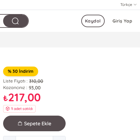
Türkçe
Kaydol
Giriş Yap
% 30 İndirim
310,00
Liste Fiyatı :
93,00
Kazancınız :
217,00
₺
1
adet satıldı
Sepete Ekle