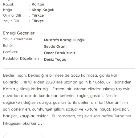
Kapak
:
Karton
Kağıt
:
Kitap Kağıdı
Orjinal Dili
:
Türkçe
Yayın Dili
:
Türkçe
Emeği Geçenler
Yayın Yönetmeni
:
Mustafa Karagüllüoğlu
Editör
:
Sevda Oram
Grafiker
:
Ömer Faruk Yıldız
Redaktör Düzeltmen
:
Deniz Tugay
Bekler insan, beklediğini bilmese de Gözü kalmasa, gönlü kalır
yollarda … 1870’lerden 2020’lere uzanan yalın bir yolculuk. Tebriz’den
Kars’a çizilmiş kader ağı… Ermeni bir ustanın elinden çıkmış taş evin
duvarları arasında kundaklar, kefenler, toylar, yaslar… Nesiller
değişirken değişen dünya, yazılan tarih, çizilen sınırlar! Osmanlı’nın
son dönemleri, cumhuriyet yılları, sosyal ve kültürel hayat, savaşlar,
barışlar, kayıplar, aşklar… Bu romanda, taş evin son nefesi Turna’nın
...
hikâyesini okurken