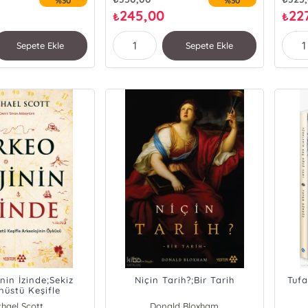
%30
%30
245,00
22
₺
₺
Sepete Ekle
Sepete Ekle
nin İzinde;Sekiz
Niçin Tarih?;Bir Tarih
Tufa
nüstü Keşifle
ojinin Öyküsü
chael Scott
Donald Bloxham