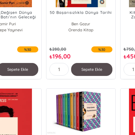
ık;Değişen Dünya
50 Başarısızlıkla Dünya Tarihi
Ki
Batı’nın Geleceği
Z
amir Puri
Ben Gazur
tepe Yayınevi
Orenda Kitap
₺
280,00
₺
750
%30
%30
196,00
45
₺
₺
Sepete Ekle
Sepete Ekle