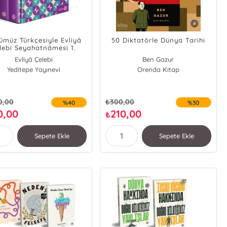
ümüz Türkçesiyle Evliyâ
50 Diktatörle Dünya Tarihi
lebi Seyahatnâmesi 1.
Kitap (2 Cilt -
Evliyâ Çelebi
Ben Gazur
Kutulu);İstanbul
Seyit Ali Kahraman
Yeditepe Yayınevi
Orenda Kitap
0,00
₺
300,00
%40
%30
0,00
210,00
₺
Sepete Ekle
Sepete Ekle