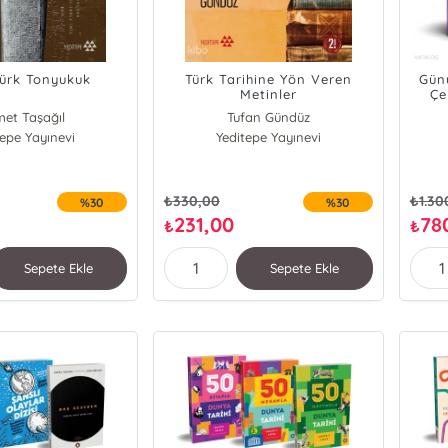
Türk Tonyukuk
Türk Tarihine Yön Veren
Gün
Metinler
Çe
et Taşağıl
Tufan Gündüz
tepe Yayınevi
Yeditepe Yayınevi
₺
330,00
₺
1.30
%30
%30
231,00
78
₺
₺
Sepete Ekle
Sepete Ekle