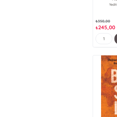
Yedi
₺
350,00
245,00
₺