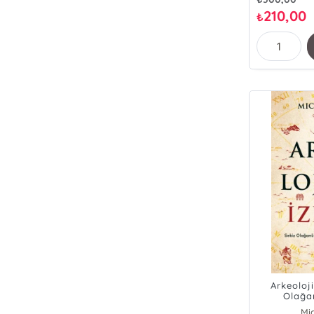
210,00
₺
Arkeoloji
Olağa
Arkeol
Mi