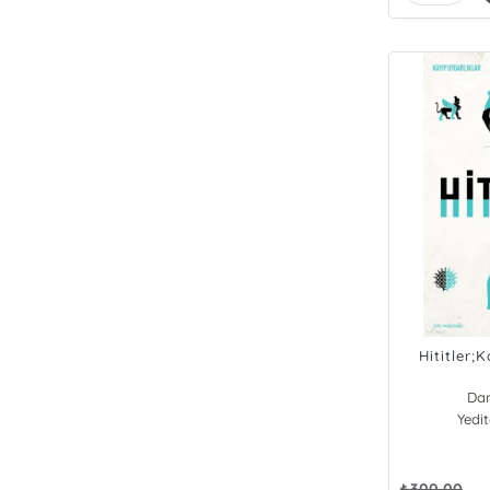
Hititler;
Da
Yedi
₺
300,00