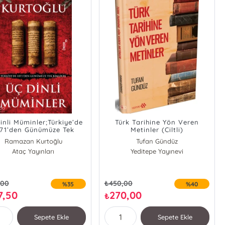
inli Müminler;Türkiye’de
Türk Tarihine Yön Veren
071’den Günümüze Tek
Metinler (Ciltli)
Kimlikte
Ramazan Kurtoğlu
Tufan Gündüz
Ataç Yayınları
Yeditepe Yayınevi
,00
₺
450,00
%35
%40
7,50
270,00
₺
Sepete Ekle
Sepete Ekle