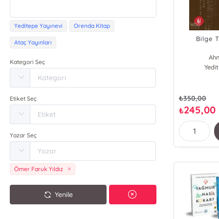
Yeditepe Yayınevi
Orenda Kitap
Bilge 
Ataç Yayınları
Ahm
Kategori Seç
Yedi
₺
350,00
Etiket Seç
245,00
₺
Yazar Seç
Ömer Faruk Yıldız
Yenile