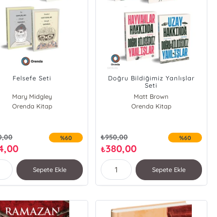
Felsefe Seti
Doğru Bildiğimiz Yanlışlar
Seti
Mary Midgley
Matt Brown
Orenda Kitap
Peter Cave
Orenda Kitap
Fabrice Midal
Jennifer McCartney
0,00
₺
950,00
%60
%60
4,00
380,00
₺
Sepete Ekle
Sepete Ekle