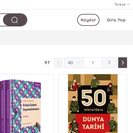
Türkçe
Kaydol
Giriş Yap
97
3