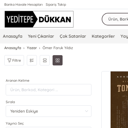
Banka Havale Hesapları
Sipariş Takip
Anasayfa
Yeni Çıkanlar
Çok Satanlar
Kategoriler
Yay
Anasayfa
Yazar
Ömer Faruk Yıldız
Filtre
Aranan Kelime
Sırala
Yayıncı Seç