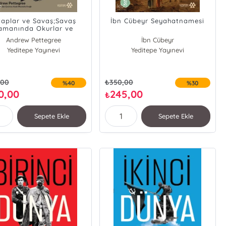
taplar ve Savaş;Savaş
İbn Cübeyr Seyahatnamesi
amanında Okurlar ve
Kütüphaneler
Andrew Pettegree
İbn Cübeyr
Yeditepe Yayınevi
Yeditepe Yayınevi
,00
₺
350,00
%40
%30
0,00
245,00
₺
Sepete Ekle
Sepete Ekle