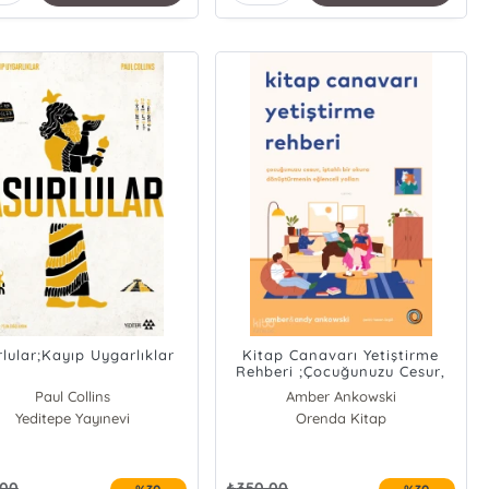
rlular;Kayıp Uygarlıklar
Kitap Canavarı Yetiştirme
Rehberi ;Çocuğunuzu Cesur,
İştahlı Bir Okura
Paul Collins
Amber Ankowski
Dönüştürmenin Eğlenceli
Yeditepe Yayınevi
Andy Ankowski
Orenda Kitap
Yolları
,00
₺
350,00