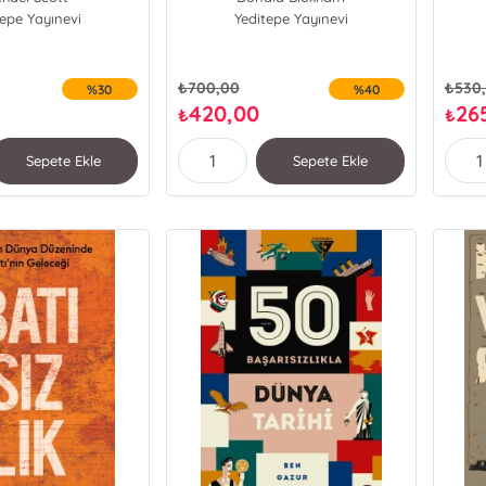
tepe Yayınevi
Yeditepe Yayınevi
₺
700,00
₺
530
%30
%40
420,00
26
₺
₺
Sepete Ekle
Sepete Ekle