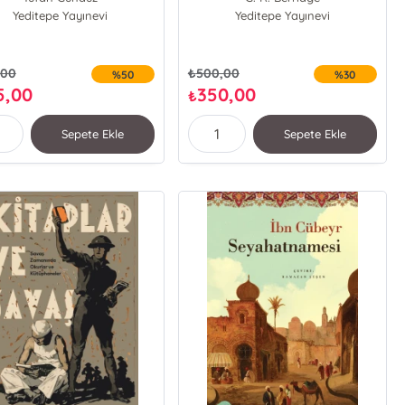
Yeditepe Yayınevi
Yeditepe Yayınevi
,00
₺
500,00
%50
%30
5,00
350,00
₺
Sepete Ekle
Sepete Ekle