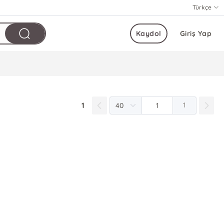
Türkçe
Kaydol
Giriş Yap
1
1