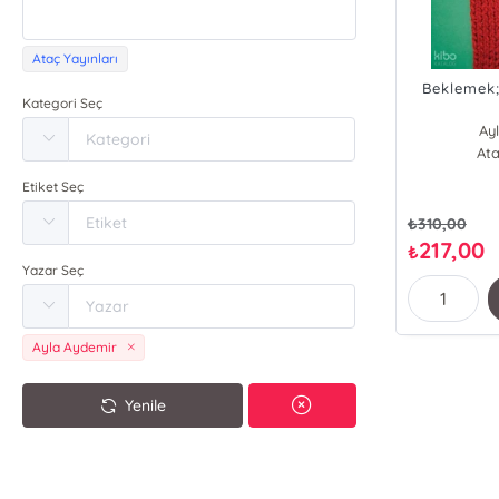
Ataç Yayınları
Beklemek;
Kategori Seç
Ay
Ata
Etiket Seç
₺
310,00
217,00
₺
Yazar Seç
Ayla Aydemir
Yenile