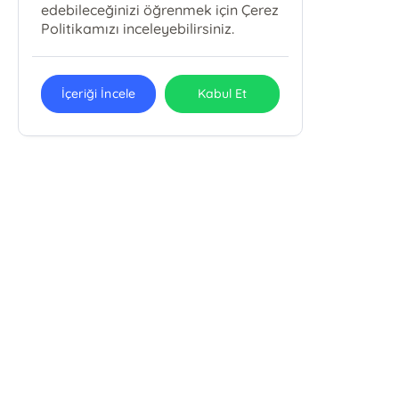
edebileceğinizi öğrenmek için Çerez
Politikamızı inceleyebilirsiniz.
İçeriği İncele
Kabul Et
Alemdar Mah Çatalçeşme Sok. Meriçli Apt. . No: 44/101
Cağaloğlu/Fatih /İSTANBUL