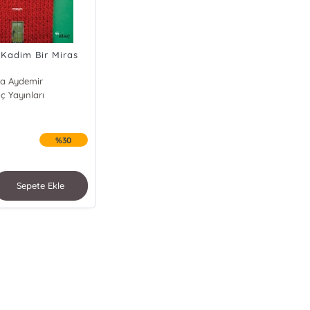
Kadim Bir Miras
la Aydemir
ç Yayınları
%30
Sepete Ekle