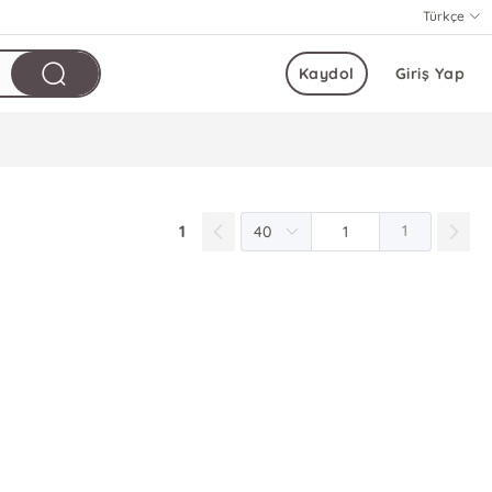
Türkçe
Kaydol
Giriş Yap
1
1