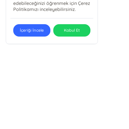
edebileceğinizi öğrenmek için Çerez
Politikamızı inceleyebilirsiniz.
İçeriği İncele
Kabul Et
Alemdar Mah Çatalçeşme Sok. Meriçli Apt. . No: 44/101
Cağaloğlu/Fatih /İSTANBUL