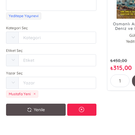
Yeditepe Yayınevi
Osmanlı As
Kategori Seç
Deniz ve
1
Gül
Yedi
Ma
Ali
Etiket Seç
Meh
İbrah
₺
450,00
E
315,00
₺
Ser
Yazar Seç
F
Mu
F
Mustafa Yeni
Yenile