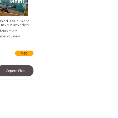
kerî Tarihi;Kara,
 Hava Kuvvetleri
792-1918
tekin Yıldız
tepe Yayınevi
hir Aydın
 Fuat Örenç
met Beşikçi
im Köremezli
%30
mir Yener
dal Soyluer
atih Tetik
Sepete Ekle
stafa Yeni
atih Yeşil