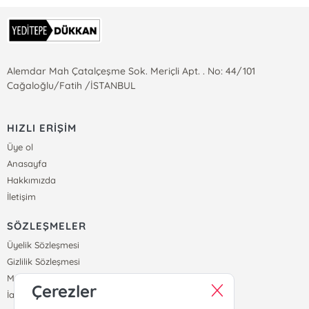
Alemdar Mah Çatalçeşme Sok. Meriçli Apt. . No: 44/101
Cağaloğlu/Fatih /İSTANBUL
HIZLI ERİŞİM
Üye ol
Anasayfa
Hakkımızda
İletişim
SÖZLEŞMELER
Üyelik Sözleşmesi
Gizlilik Sözleşmesi
Mesafeli Satış Sözleşmesi
Çerezler
İade ve Teslimat Koşulları