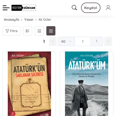
Kaydol
Anasayfa
Yazar
Ali Güler
Filtre
3
1