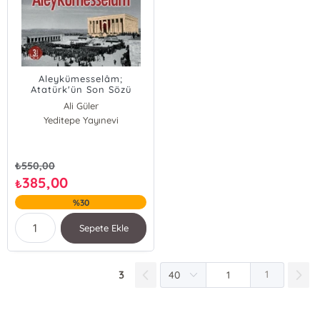
Aleykümesselâm;
Atatürk'ün Son Sözü
Ali Güler
Yeditepe Yayınevi
₺
550,00
385,00
₺
%30
Sepete Ekle
3
1