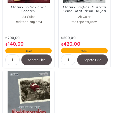
Atatürk'ün Saklanan
Atatürk'üm;Gazi Mustafa
Seceresi
Kemal Atatürk’ün Hayatı
ve Kişiliği
Ali Güler
Ali Güler
Yeditepe Yayınevi
Yeditepe Yayınevi
₺
200,00
₺
600,00
140,00
420,00
₺
₺
%30
%30
Sepete Ekle
Sepete Ekle