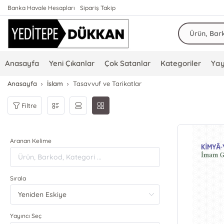
Banka Havale Hesapları
Sipariş Takip
Anasayfa
Yeni Çıkanlar
Çok Satanlar
Kategoriler
Yay
Anasayfa
İslam
Tasavvuf ve Tarikatlar
Filtre
Aranan Kelime
Sırala
Yayıncı Seç