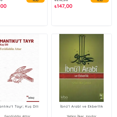
%30
%30
,00
147,00
₺
ntıku't Tayr; Kuş Dili
İbnü'l Arabî ve Ekberîlik
Feridüddin Attar
Yetkin İlker Jandar