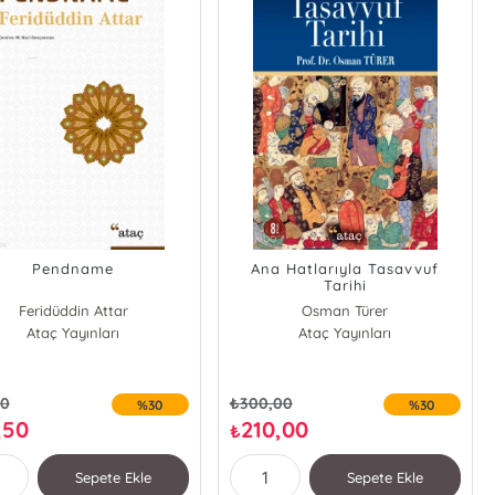
Pendname
Ana Hatlarıyla Tasavvuf
Tarihi
Feridüddin Attar
Osman Türer
Ataç Yayınları
Ataç Yayınları
00
₺
300,00
%30
%30
,50
210,00
₺
Sepete Ekle
Sepete Ekle