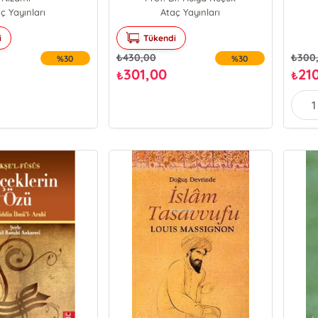
ç Yayınları
Ataç Yayınları
i
Tükendi
₺
430,00
₺
300
%30
%30
301,00
21
₺
₺