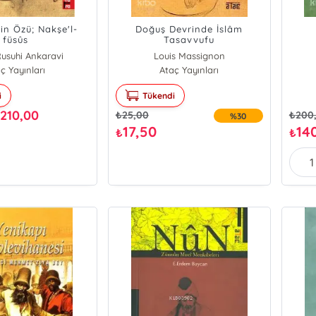
in Özü; Nakşe'l-
Doğuş Devrinde İslâm
füsûs
Tasavvufu
Rusuhi Ankaravi
Louis Massignon
din İbn Arabi
ç Yayınları
Ataç Yayınları
i
Tükendi
210,00
₺
₺
25,00
₺
200
%30
17,50
14
₺
₺