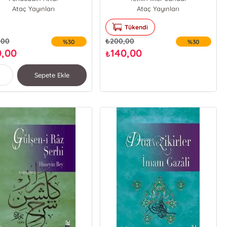
Ataç Yayınları
Ataç Yayınları
Tükendi
,00
₺
200,00
%30
%30
0,00
140,00
₺
Sepete Ekle