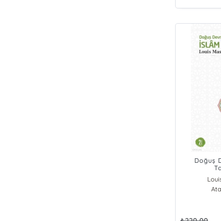
Doğuş D
T
Loui
Ata
₺
220,00