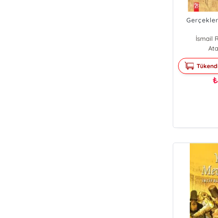
Gerçekler
İsmail 
Muhyid
Ata
Tükend