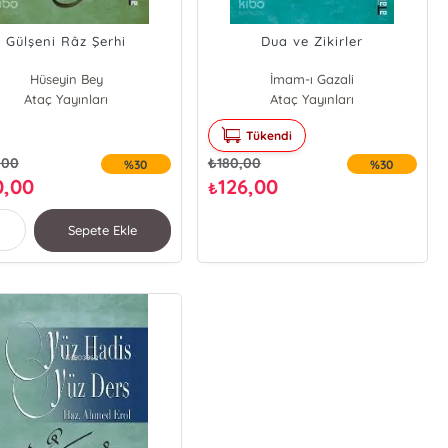
Gülşeni Râz Şerhi
Dua ve Zikirler
Hüseyin Bey
İmam-ı Gazali
Ataç Yayınları
Ataç Yayınları
Tükendi
,00
₺
180,00
%30
%30
0,00
126,00
₺
Sepete Ekle