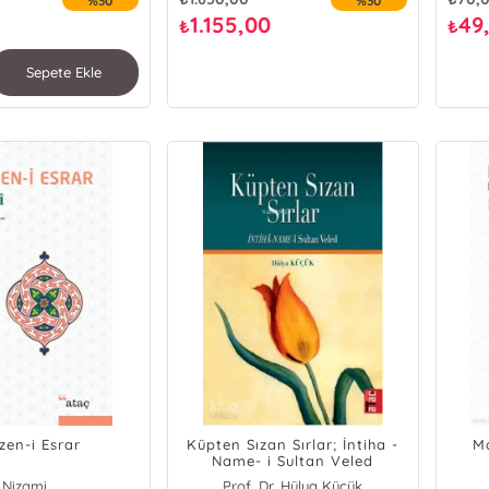
%30
%30
1.155,00
49
₺
₺
Sepete Ekle
en-i Esrar
Küpten Sızan Sırlar; İntiha -
Ma
Name- i Sultan Veled
Nizami
Prof. Dr. Hülya Küçük