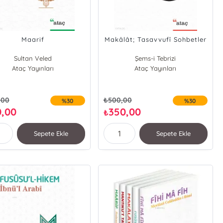
Maarif
Makâlât; Tasavvufî Sohbetler
Sultan Veled
Şems-i Tebrizi
Ataç Yayınları
Ataç Yayınları
,00
₺
500,00
%30
%30
0,00
350,00
₺
Sepete Ekle
Sepete Ekle