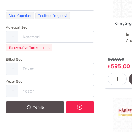
Ataç Yayınları
Yeditepe Yayınevi
Kimyâ-yı
Kategori Seç
İma
Ata
Tasavvuf ve Tarikatlar
₺
850,00
Etiket Seç
595,00
₺
Yazar Seç
Yenile