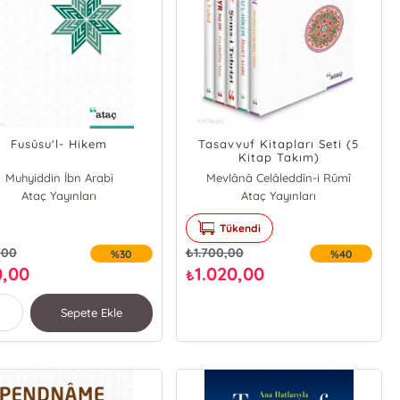
Fusûsu'l- Hikem
Tasavvuf Kitapları Seti (5
Kitap Takım)
Muhyiddin İbn Arabi
Mevlânâ Celâleddîn-i Rûmî
Ataç Yayınları
Ataç Yayınları
Sultan Veled
Feridüddin Attar
Tükendi
Muhyiddin İbn Arabi
,00
₺
1.700,00
%30
%40
0,00
1.020,00
₺
Sepete Ekle