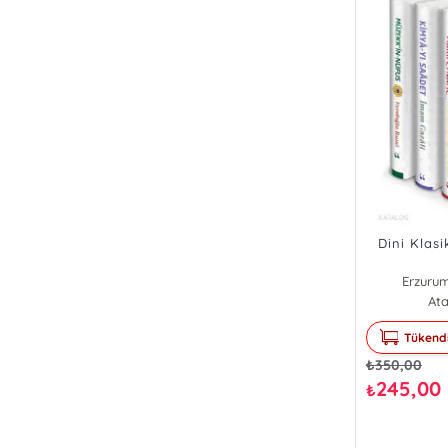
Dini Klasi
Erzurum
Eşr
Ata
İma
Tükend
₺
350,00
245,00
₺