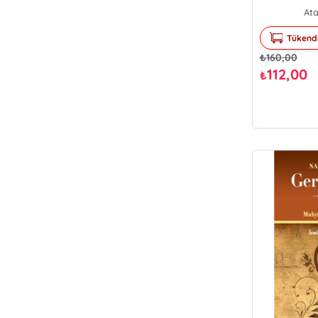
Ata
Tükend
₺
160,00
112,00
₺