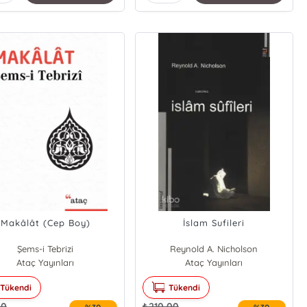
Makâlât (Cep Boy)
İslam Sufileri
Şems-i Tebrizi
Reynold A. Nicholson
Ataç Yayınları
Ataç Yayınları
Tükendi
Tükendi
00
₺
210,00