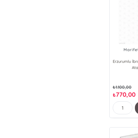
Marife
Ata
₺
1.100,00
770,00
₺