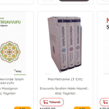
evrinde İslam
Marifetname (3 Cilt)
asavvufu
s Massignon
Erzurumlu İbrahim Hakkı Hazretleri
ç Yayınları
Ataç Yayınları
Tükendi
₺
1.650,00
₺
70,