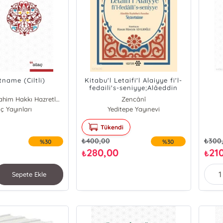
tname (Ciltli)
Kitabu'l Letaifi'l Alaiyye fi'l-
fedaili's-seniyye;Alâeddin
Keykûbat’a Sunulan
Erzurumlu İbrahim Hakkı Hazretleri
Zencânî
Siyasetnâme
ç Yayınları
Yeditepe Yayınevi
Tükendi
₺
400,00
₺
300
%30
%30
280,00
21
₺
₺
Sepete Ekle