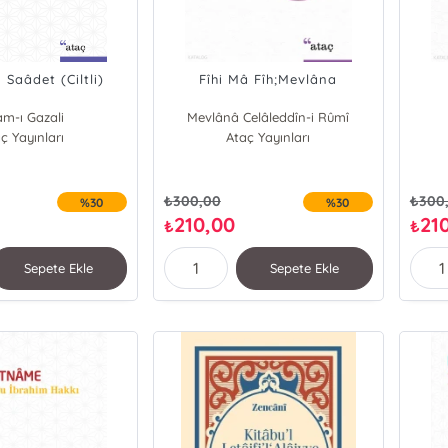
 Saâdet (Ciltli)
Fîhi Mâ Fîh;Mevlâna
m-ı Gazali
Mevlânâ Celâleddîn-i Rûmî
ç Yayınları
Ataç Yayınları
₺
300,00
₺
300
%30
%30
210,00
21
₺
₺
Sepete Ekle
Sepete Ekle