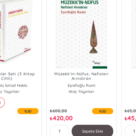
kler Seti (3 Kitap
Müzekk'in-Nüfus; Nefisleri
Ciltli)
Arındıran
lu İsmail Hakkı
Eşrefoğlu Rumi
efoğlu Rumi
ç Yayınları
Ataç Yayınları
m-ı Gazali
i
₺
600,00
₺
65,
%30
%30
420,00
45
₺
₺
Sepete Ekle