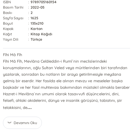
ISBN
:
9789705160154
Basım Tarihi
:
2022-05
Baskı
:
2
Sayfa Sayısı
:
1625
Boyut
:
135x210
Kapak
:
Karton
Kağıt
:
Kitap Kağıdı
Yayın Dili
:
Türkçe
Fîhi Mâ Fîh
Fîhi Mâ Fîh, Mevlâna Celâleddin-i Rumî´nin meclislerindeki
konuşmalarının, oğlu Sultan Veled veya müritlerinden biri tarafından
yazılarak, sonradan bu notların bir araya getirilmesiyle meydana
gelmiş bir eserdir. Her fasılda ele alınan mevzu ve meseleler başka
başkadır ve her fasıl muhtevası bakımından müstakil olmakla beraber
Hazret-i Mevlâna´nın umumi olarak tasavvufi düşüncelerini, dini,
felsefi, ahlaki akidelerini, dünya ve insanlık görüşünü, tabiatını, şiir
...
telakkisini, de
Devamını Oku