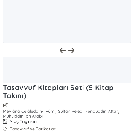
Tasavvuf Kitapları Seti (5 Kitap
Takım)
,
,
,
Mevlânâ Celâleddîn-i Rûmî
Sultan Veled
Feridüddin Attar
Muhyiddin İbn Arabi
Ataç Yayınları
Tasavvuf ve Tarikatlar