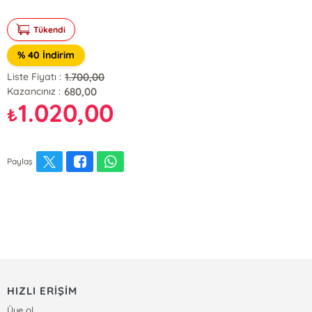
Tükendi
% 40 İndirim
1.700,00
Liste Fiyatı :
680,00
Kazancınız :
1.020,00
₺
Paylaş
HIZLI ERİŞİM
Üye ol