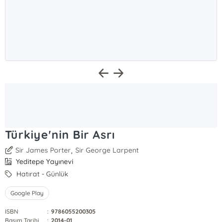
Türkiye'nin Bir Asrı
,
Sir James Porter
Sir George Larpent
Yeditepe Yayınevi
Hatırat - Günlük
Google Play
ISBN
:
9786055200305
Basım Tarihi
:
2014-01