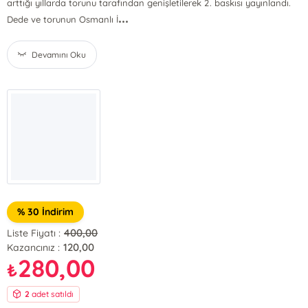
arttığı yıllarda torunu tarafından genişletilerek 2. baskısı yayınlandı.
...
Dede ve torunun Osmanlı İ
Devamını Oku
% 30 İndirim
400,00
Liste Fiyatı :
120,00
Kazancınız :
280,00
₺
2
adet satıldı