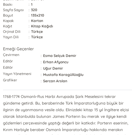
Baskı
:
1
Sayfa Sayısı
:
320
Boyut
:
135x210
Kapak
:
Karton
Kağıt
:
Kitap Kağıdı
Orjinal Dili
:
Türkçe
Yayın Dili
:
Türkçe
Emeği Geçenler
Çevirmen
:
Esma Selçuk Demir
Editör
:
Erhan Afyoncu
Editör
:
Uğur Demir
Yayın Yönetmeni
:
Mustafa Karagüllüoğlu
Grafiker
:
Sercan Arslan
1768-1774 Osmanlı-Rus Harbi Avrupada Şark Meselesini tekrar
gündeme getirdi. Bu, beraberinde Türk İmparatorluğuna büyük bir
ilginin de uyanmasına vesile oldu. Elinizdeki kitap 15 yıl İngiltere elçisi
olarak İstanbulda bulunan James Porterın bu merak ve ilgiye kendi
gözlemleri çerçevesinde yaptığı değerli bir katkıdır. Porterın eserinin,
Kırım Harbiyle beraber Osmanlı İmparatorluğu hakkında merakın