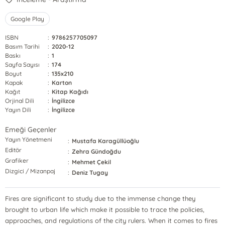
Google Play
ISBN
:
9786257705097
Basım Tarihi
:
2020-12
Baskı
:
1
Sayfa Sayısı
:
174
Boyut
:
135x210
Kapak
:
Karton
Kağıt
:
Kitap Kağıdı
Orjinal Dili
:
İngilizce
Yayın Dili
:
İngilizce
Emeği Geçenler
Yayın Yönetmeni
:
Mustafa Karagüllüoğlu
Editör
:
Zehra Gündoğdu
Grafiker
:
Mehmet Çekil
Dizgici / Mizanpaj
:
Deniz Tugay
Fires are significant to study due to the immense change they
brought to urban life which make it possible to trace the policies,
approaches, and regulations of the city rulers. When it comes to fires