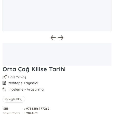
Orta Çağ Kilise Tarihi
Halil Yavaş
Yeditepe Yayınevi
İnceleme - Araştırma
Google Play
ISBN
:
9786256777262
Basım Tarihi
:
2024-01