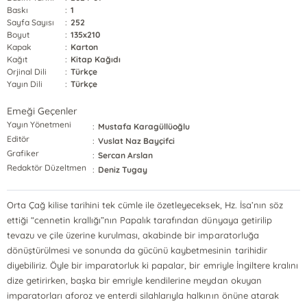
Baskı
:
1
Sayfa Sayısı
:
252
Boyut
:
135x210
Kapak
:
Karton
Kağıt
:
Kitap Kağıdı
Orjinal Dili
:
Türkçe
Yayın Dili
:
Türkçe
Emeği Geçenler
Yayın Yönetmeni
:
Mustafa Karagüllüoğlu
Editör
:
Vuslat Naz Bayçifci
Grafiker
:
Sercan Arslan
Redaktör Düzeltmen
:
Deniz Tugay
Orta Çağ kilise tarihini tek cümle ile özetleyeceksek, Hz. İsa’nın söz
ettiği “cennetin krallığı”nın Papalık tarafından dünyaya getirilip
tevazu ve çile üzerine kurulması, akabinde bir imparatorluğa
dönüştürülmesi ve sonunda da gücünü kaybetmesinin tarihidir
diyebiliriz. Öyle bir imparatorluk ki papalar, bir emriyle İngiltere kralını
dize getirirken, başka bir emriyle kendilerine meydan okuyan
imparatorları aforoz ve enterdi silahlarıyla halkının önüne atarak