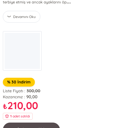
...
terbiye etmiş ve ancak ayaklarını öp
Devamını Oku
% 30 İndirim
300,00
Liste Fiyatı :
90,00
Kazancınız :
210,00
₺
1
adet satıldı