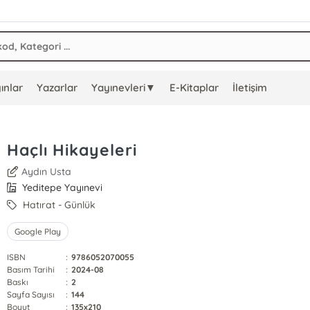
ınlar
Yazarlar
Yayınevleri▼
E-Kitaplar
İletişim
Haçlı Hikayeleri
Aydın Usta
Yeditepe Yayınevi
Hatırat - Günlük
Google Play
ISBN
:
9786052070055
Basım Tarihi
:
2024-08
Baskı
:
2
Sayfa Sayısı
:
144
Boyut
:
135x210