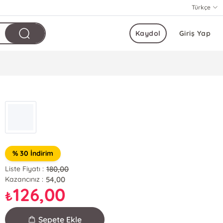
Türkçe
Kaydol
Giriş Yap
% 30 İndirim
180,00
Liste Fiyatı :
54,00
Kazancınız :
126,00
₺
Sepete Ekle