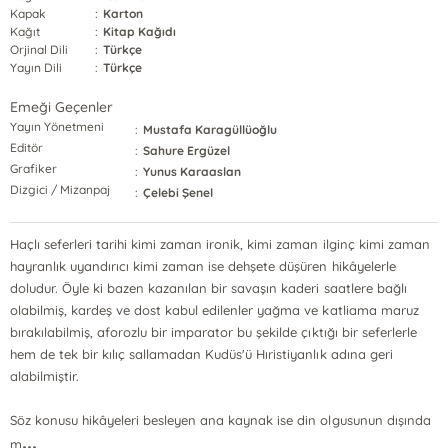
Kapak
:
Karton
Kağıt
:
Kitap Kağıdı
Orjinal Dili
:
Türkçe
Yayın Dili
:
Türkçe
Emeği Geçenler
Yayın Yönetmeni
:
Mustafa Karagüllüoğlu
Editör
:
Sahure Ergüzel
Grafiker
:
Yunus Karaaslan
Dizgici / Mizanpaj
:
Çelebi Şenel
Haçlı seferleri tarihi kimi zaman ironik, kimi zaman ilginç kimi zaman
hayranlık uyandırıcı kimi zaman ise dehşete düşüren hikâyelerle
doludur. Öyle ki bazen kazanılan bir savaşın kaderi saatlere bağlı
olabilmiş, kardeş ve dost kabul edilenler yağma ve katliama maruz
bırakılabilmiş, aforozlu bir imparator bu şekilde çıktığı bir seferlerle
hem de tek bir kılıç sallamadan Kudüs'ü Hıristiyanlık adına geri
alabilmiştir.
Söz konusu hikâyeleri besleyen ana kaynak ise din olgusunun dışında
...
m