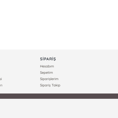
SİPARİŞ
Hesabım
Sepetim
si
Siparişlerim
rı
Sipariş Takip