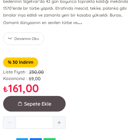
bedeninin Sigetvar’da 42 gün boyunca toprakta kaldığı mekânda
1570’lerde bir türbe yapıldı. Etrafında mescid, tekke, palanka gibi
binalar inşa edildi ve zamanla yeni bir kasaba yükseldi. Burası,
...
Osmanlı dünyasının en sevilen türbe ve
Devamını Oku
% 30 İndirim
230,00
Liste Fiyatı :
69,00
Kazancınız :
161,00
₺
Sepete Ekle