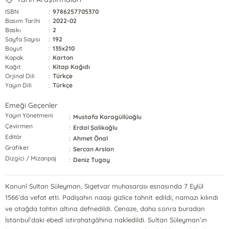
ISBN
:
9786257705370
Basım Tarihi
:
2022-02
Baskı
:
2
Sayfa Sayısı
:
192
Boyut
:
135x210
Kapak
:
Karton
Kağıt
:
Kitap Kağıdı
Orjinal Dili
:
Türkçe
Yayın Dili
:
Türkçe
Emeği Geçenler
Yayın Yönetmeni
:
Mustafa Karagüllüoğlu
Çevirmen
:
Erdal Şalikoğlu
Editör
:
Ahmet Önal
Grafiker
:
Sercan Arslan
Dizgici / Mizanpaj
:
Deniz Tugay
Kanunî Sultan Süleyman, Sigetvar muhasarası esnasında 7 Eylül
1566’da vefat etti. Padişahın naaşı gizlice tahnit edildi, namazı kılındı
ve otağda tahtın altına defnedildi. Cenaze, daha sonra buradan
İstanbul’daki ebedî istirahatgâhına nakledildi. Sultan Süleyman’ın