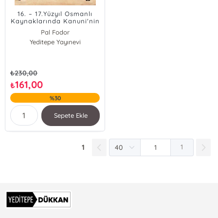
16. – 17.Yüzyıl Osmanlı
Kaynaklarında Kanuni'nin
Sigetvar'daki Türbe
Pal Fodor
Kasabası
Yeditepe Yayınevi
₺
230,00
161,00
₺
%30
Sepete Ekle
1
1