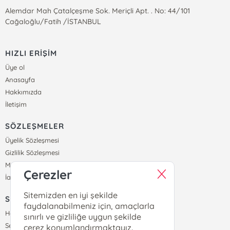
Alemdar Mah Çatalçeşme Sok. Meriçli Apt. . No: 44/101
Cağaloğlu/Fatih /İSTANBUL
HIZLI ERİŞİM
Üye ol
Anasayfa
Hakkımızda
İletişim
SÖZLEŞMELER
Üyelik Sözleşmesi
Gizlilik Sözleşmesi
Mesafeli Satış Sözleşmesi
Çerezler
İade ve Teslimat Koşulları
Sitemizden en iyi şekilde
SİPARİŞ
faydalanabilmeniz için, amaçlarla
Hesabım
sınırlı ve gizliliğe uygun şekilde
Sepetim
çerez konumlandırmaktayız.