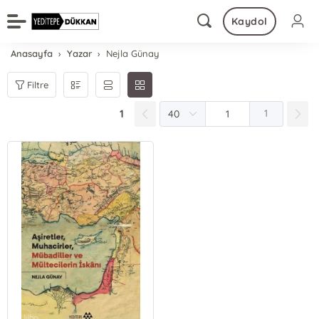
Kaydol
Anasayfa
Yazar
Nejla Günay
Filtre
1
1