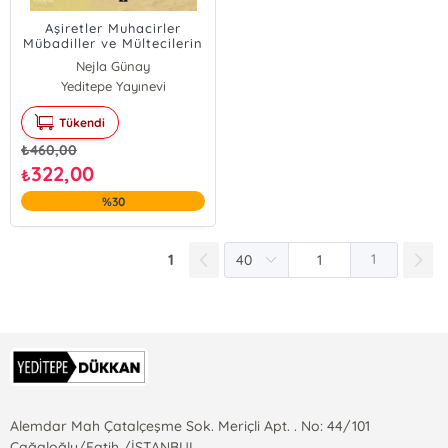
Aşiretler Muhacirler
Mübadiller ve Mültecilerin
İskânı
Nejla Günay
Yeditepe Yayınevi
Tükendi
₺
460,00
322,00
₺
%30
1
1
Alemdar Mah Çatalçeşme Sok. Meriçli Apt. . No: 44/101
Cağaloğlu/Fatih /İSTANBUL