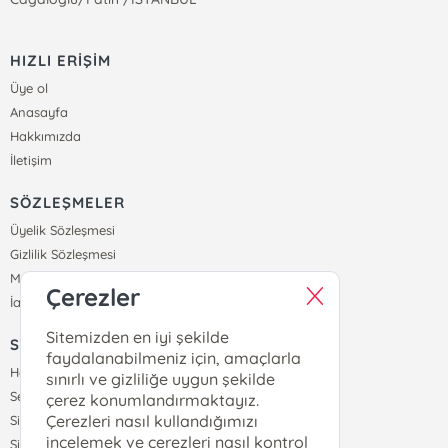
HIZLI ERİŞİM
Üye ol
Anasayfa
Hakkımızda
İletişim
SÖZLEŞMELER
Üyelik Sözleşmesi
Gizlilik Sözleşmesi
Mesafeli Satış Sözleşmesi
Çerezler
İade ve Teslimat Koşulları
Sitemizden en iyi şekilde
SİPARİŞ
faydalanabilmeniz için, amaçlarla
Hesabım
sınırlı ve gizliliğe uygun şekilde
Sepetim
çerez konumlandırmaktayız.
Çerezleri nasıl kullandığımızı
Siparişlerim
incelemek ve çerezleri nasıl kontrol
Sipariş Takip