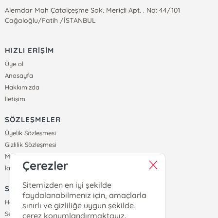
Alemdar Mah Çatalçeşme Sok. Meriçli Apt. . No: 44/101
Cağaloğlu/Fatih /İSTANBUL
HIZLI ERİŞİM
Üye ol
Anasayfa
Hakkımızda
İletişim
SÖZLEŞMELER
Üyelik Sözleşmesi
Gizlilik Sözleşmesi
Mesafeli Satış Sözleşmesi
Çerezler
İade ve Teslimat Koşulları
Sitemizden en iyi şekilde
SİPARİŞ
faydalanabilmeniz için, amaçlarla
Hesabım
sınırlı ve gizliliğe uygun şekilde
Sepetim
çerez konumlandırmaktayız.