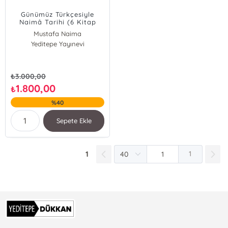
Günümüz Türkçesiyle
Naimâ Tarihi (6 Kitap
Takım)
Mustafa Naima
Yeditepe Yayınevi
₺
3.000,00
1.800,00
₺
%40
Sepete Ekle
1
1