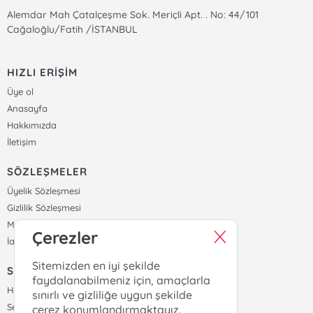
Alemdar Mah Çatalçeşme Sok. Meriçli Apt. . No: 44/101
Cağaloğlu/Fatih /İSTANBUL
HIZLI ERİŞİM
Üye ol
Anasayfa
Hakkımızda
İletişim
SÖZLEŞMELER
Üyelik Sözleşmesi
Gizlilik Sözleşmesi
Mesafeli Satış Sözleşmesi
Çerezler
İade ve Teslimat Koşulları
Sitemizden en iyi şekilde
SİPARİŞ
faydalanabilmeniz için, amaçlarla
Hesabım
sınırlı ve gizliliğe uygun şekilde
Sepetim
çerez konumlandırmaktayız.