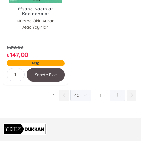
Efsane Kadınlar
Kadınanalar
Mürşide Oklu Ayhan
Ataç Yayınları
₺
210,00
147,00
₺
%30
Sepete Ekle
1
1