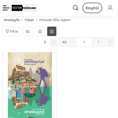
Kaydol
Anasayfa
Yazar
Mürşide Oklu Ayhan
Filtre
1
1