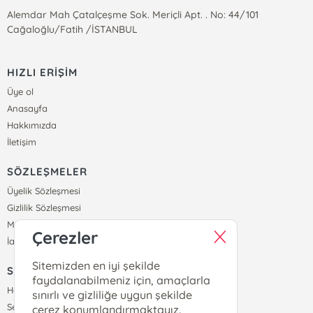
Alemdar Mah Çatalçeşme Sok. Meriçli Apt. . No: 44/101
Cağaloğlu/Fatih /İSTANBUL
HIZLI ERİŞİM
Üye ol
Anasayfa
Hakkımızda
İletişim
SÖZLEŞMELER
Üyelik Sözleşmesi
Gizlilik Sözleşmesi
Mesafeli Satış Sözleşmesi
Çerezler
İade ve Teslimat Koşulları
Sitemizden en iyi şekilde
SİPARİŞ
faydalanabilmeniz için, amaçlarla
Hesabım
sınırlı ve gizliliğe uygun şekilde
Sepetim
çerez konumlandırmaktayız.