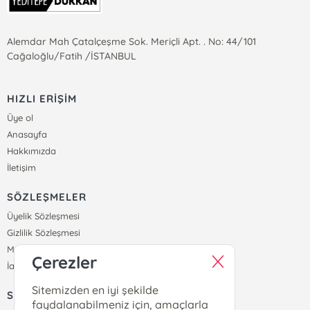
Alemdar Mah Çatalçeşme Sok. Meriçli Apt. . No: 44/101
Cağaloğlu/Fatih /İSTANBUL
HIZLI ERİŞİM
Üye ol
Anasayfa
Hakkımızda
İletişim
SÖZLEŞMELER
Üyelik Sözleşmesi
Gizlilik Sözleşmesi
Mesafeli Satış Sözleşmesi
Çerezler
İade ve Teslimat Koşulları
Sitemizden en iyi şekilde
SİPARİŞ
faydalanabilmeniz için, amaçlarla