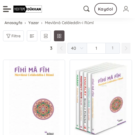
Kaydol
Anasayfa
Yazar
Mevlânâ Celâleddîn-i Rûmî
Filtre
3
1