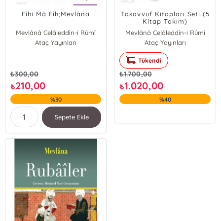
Fîhi Mâ Fîh;Mevlâna
Tasavvuf Kitapları Seti (5
Kitap Takım)
Mevlânâ Celâleddîn-i Rûmî
Mevlânâ Celâleddîn-i Rûmî
Ataç Yayınları
Ataç Yayınları
Sultan Veled
Feridüddin Attar
Tükendi
Muhyiddin İbn Arabi
₺
300,00
₺
1.700,00
210,00
1.020,00
₺
₺
%30
%40
Sepete Ekle