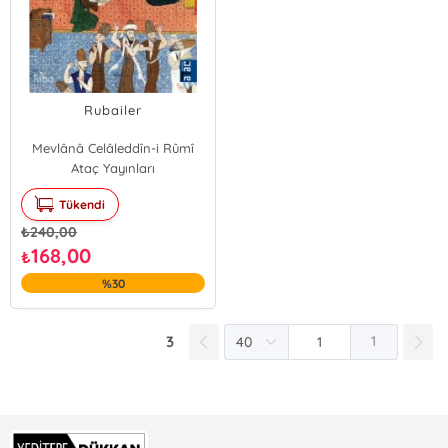
Rubailer
Mevlânâ Celâleddîn-i Rûmî
Ataç Yayınları
Tükendi
₺
240,00
168,00
₺
%30
3
1