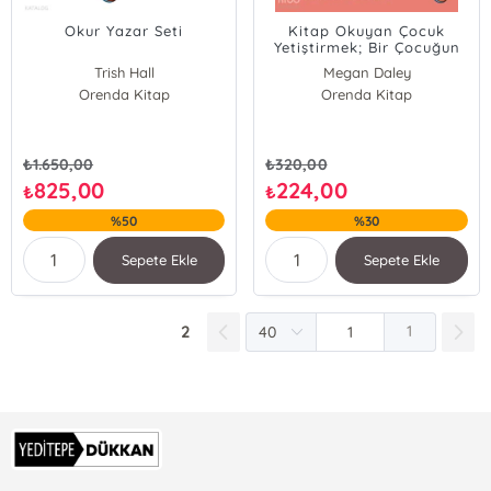
Okur Yazar Seti
Kitap Okuyan Çocuk
Yetiştirmek; Bir Çocuğun
Okuma Sevgisini Nasıl
Trish Hall
Megan Daley
Beslersiniz?
Orenda Kitap
Alex Quigley
Orenda Kitap
Amber Ankowski
Andy Ankowski
Olav Schewe
₺
1.650,00
₺
320,00
Megan Daley
825,00
224,00
₺
₺
%50
%30
Sepete Ekle
Sepete Ekle
2
1