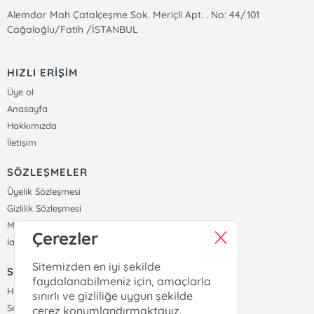
Alemdar Mah Çatalçeşme Sok. Meriçli Apt. . No: 44/101
Cağaloğlu/Fatih /İSTANBUL
HIZLI ERİŞİM
Üye ol
Anasayfa
Hakkımızda
İletişim
SÖZLEŞMELER
Üyelik Sözleşmesi
Gizlilik Sözleşmesi
Mesafeli Satış Sözleşmesi
Çerezler
İade ve Teslimat Koşulları
Sitemizden en iyi şekilde
SİPARİŞ
faydalanabilmeniz için, amaçlarla
Hesabım
sınırlı ve gizliliğe uygun şekilde
Sepetim
çerez konumlandırmaktayız.