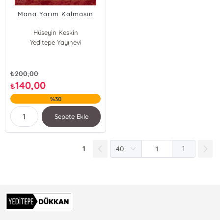
Mana Yarım Kalmasın
Hüseyin Keskin
Yeditepe Yayınevi
₺
200,00
140,00
₺
%30
Sepete Ekle
1
1