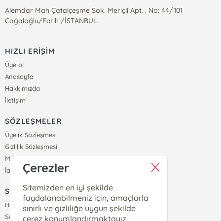
Alemdar Mah Çatalçeşme Sok. Meriçli Apt. . No: 44/101
Cağaloğlu/Fatih /İSTANBUL
HIZLI ERİŞİM
Üye ol
Anasayfa
Hakkımızda
İletişim
SÖZLEŞMELER
Üyelik Sözleşmesi
Gizlilik Sözleşmesi
Mesafeli Satış Sözleşmesi
Çerezler
İade ve Teslimat Koşulları
Sitemizden en iyi şekilde
SİPARİŞ
faydalanabilmeniz için, amaçlarla
Hesabım
sınırlı ve gizliliğe uygun şekilde
Sepetim
çerez konumlandırmaktayız.