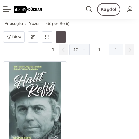
Kaydol
Anasayfa
Yazar
Gülper Refiğ
Filtre
1
1