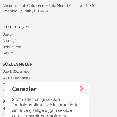
Alemdar Mah Çatalçeşme Sok. Meriçli Apt. . No: 44/101
Cağaloğlu/Fatih /İSTANBUL
HIZLI ERİŞİM
Üye ol
Anasayfa
Hakkımızda
İletişim
SÖZLEŞMELER
Üyelik Sözleşmesi
Gizlilik Sözleşmesi
Mesafeli Satış Sözleşmesi
Çerezler
İade ve Teslimat Koşulları
Sitemizden en iyi şekilde
SİPARİŞ
faydalanabilmeniz için, amaçlarla
Hesabım
sınırlı ve gizliliğe uygun şekilde
Sepetim
çerez konumlandırmaktayız.