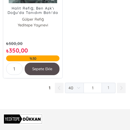
Halit Refiğ; Ben Aşk'ı
Doğu'da Tanıdım Batı'da
Ölüm'ü Gördüm
Gülper Refiğ
Yeditepe Yayınevi
₺
500,00
350,00
₺
%30
Sepete Ekle
1
1