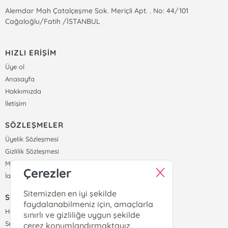
Alemdar Mah Çatalçeşme Sok. Meriçli Apt. . No: 44/101
Cağaloğlu/Fatih /İSTANBUL
HIZLI ERİŞİM
Üye ol
Anasayfa
Hakkımızda
İletişim
SÖZLEŞMELER
Üyelik Sözleşmesi
Gizlilik Sözleşmesi
Mesafeli Satış Sözleşmesi
Çerezler
İade ve Teslimat Koşulları
Sitemizden en iyi şekilde
SİPARİŞ
faydalanabilmeniz için, amaçlarla
Hesabım
sınırlı ve gizliliğe uygun şekilde
Sepetim
çerez konumlandırmaktayız.