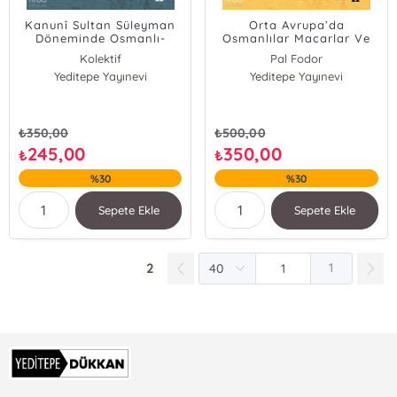
Kanunî Sultan Süleyman
Orta Avrupa’da
Döneminde Osmanlı-
Osmanlılar Macarlar Ve
Macar Askerî ve
Habsburglar;Osmanlı
Kolektif
Pal Fodor
Diplomatik İlişkileri
Fetihler Çağında Sınır
Yeditepe Yayınevi
Pal Fodor
Yeditepe Yayınevi
Geza David
Boyları
Geza David
₺
350,00
₺
500,00
245,00
350,00
₺
₺
%30
%30
Sepete Ekle
Sepete Ekle
2
1