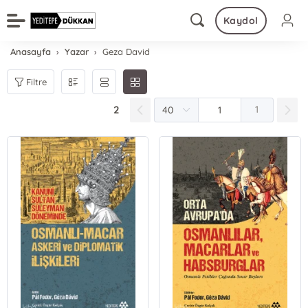
Kaydol
Anasayfa
Yazar
Geza David
Filtre
2
1