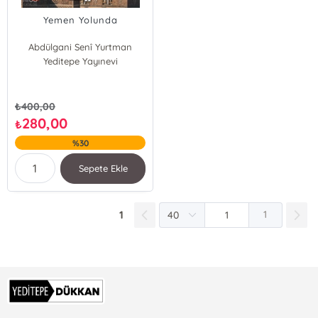
Yemen Yolunda
Abdülgani Senî Yurtman
Yeditepe Yayınevi
₺
400,00
280,00
₺
%30
Sepete Ekle
1
1