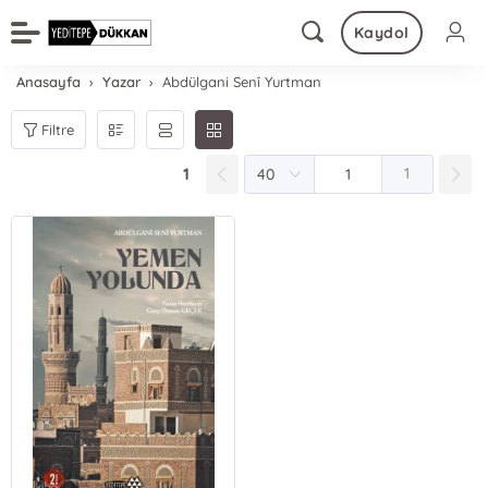
Kaydol
Anasayfa
Yazar
Abdülgani Senî Yurtman
Filtre
1
1