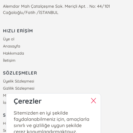
Alemdar Mah Çatalçeşme Sok. Meriçli Apt. . No: 44/101
Cağaloğlu/Fatih /İSTANBUL
HIZLI ERİŞİM
Üye ol
Anasayfa
Hakkımızda
İletişim
SÖZLEŞMELER
Üyelik Sözleşmesi
Gizlilik Sözleşmesi
Mesafeli Satış Sözleşmesi
Çerezler
İade ve Teslimat Koşulları
Sitemizden en iyi şekilde
SİPARİŞ
faydalanabilmeniz için, amaçlarla
Hesabım
sınırlı ve gizliliğe uygun şekilde
Sepetim
çerez konumlandırmaktayız.