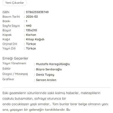
Yeni Çıkanlar
ISBN
:
9786255839749
Basım Tarihi
:
2026-02
Baskı
:
1
Sayfa Sayısı
:
440
Boyut
:
135x210
Kapak
:
Karton
Kağıt
:
Kitap Kağıdı
Orjinal Dili
:
Türkçe
Yayın Dili
:
Türkçe
Emeği Geçenler
Yayın Yönetmeni
:
Mustafa Karagüllüoğlu
Editör
:
Büşra Serdaroğlu
Dizgici / Mizanpaj
:
Deniz Tugay
Grafiker
:
Sercan Arslan
Eski gazetelerin sütunlarında saklı kalmış haberler, mekteplilerin
coşkulu buluşmaları, sofraya oturunca bir
anda çocuklaşan yaşlı simalar… Tüm bunlar birer belge olmanın yanı
sıra, yaşayan bir geleneğin tanıklıklarıdır. Bu