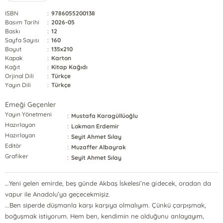
ISBN
:
9786055200138
Basım Tarihi
:
2026-05
Baskı
:
12
Sayfa Sayısı
:
160
Boyut
:
135x210
Kapak
:
Karton
Kağıt
:
Kitap Kağıdı
Orjinal Dili
:
Türkçe
Yayın Dili
:
Türkçe
Emeği Geçenler
Yayın Yönetmeni
:
Mustafa Karagüllüoğlu
Hazırlayan
:
Lokman Erdemir
Hazırlayan
:
Seyit Ahmet Sılay
Editör
:
Muzaffer Albayrak
Grafiker
:
Seyit Ahmet Sılay
…Yeni gelen emirde, beş günde Akbaş İskelesi’ne gidecek, oradan da
vapur ile Anadolu’ya geçecekmişiz.
...Ben siperde düşmanla karşı karşıya olmalıyım. Çünkü çarpışmak,
boğuşmak istiyorum. Hem ben, kendimin ne olduğunu anlayayım,