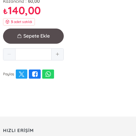
60,00
Kazancınız :
140,00
₺
3
adet satıldı
Sepete Ekle
Paylaş
HIZLI ERİŞİM