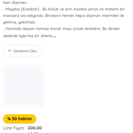
hem düşman…
...Maydos [Eceabat]… Bu küçük ve şirin kasaba şimdi ne matemî bir
manzara arz ediyordu. Binaların hemen hepsi düşman mermileri ile
yıkılmış, yakılmıştı.
…Yanımda akşam namazı kılındı. Huşû içinde dinledim. Bu dindar
...
seslerde öyle hoş bir ahenk
Devamını Oku
% 30 İndirim
200,00
Liste Fiyatı :