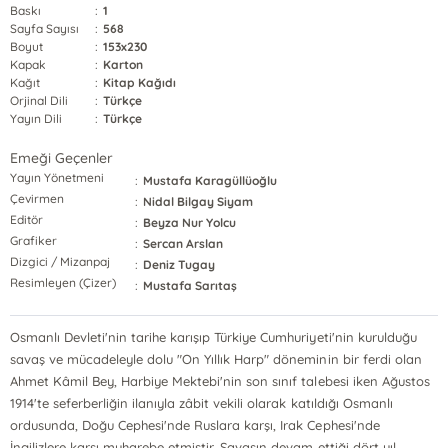
Baskı
:
1
Sayfa Sayısı
:
568
Boyut
:
153x230
Kapak
:
Karton
Kağıt
:
Kitap Kağıdı
Orjinal Dili
:
Türkçe
Yayın Dili
:
Türkçe
Emeği Geçenler
Yayın Yönetmeni
:
Mustafa Karagüllüoğlu
Çevirmen
:
Nidal Bilgay Siyam
Editör
:
Beyza Nur Yolcu
Grafiker
:
Sercan Arslan
Dizgici / Mizanpaj
:
Deniz Tugay
Resimleyen (Çizer)
:
Mustafa Sarıtaş
Osmanlı Devleti'nin tarihe karışıp Türkiye Cumhuriyeti'nin kurulduğu
savaş ve mücadeleyle dolu "On Yıllık Harp" döneminin bir ferdi olan
Ahmet Kâmil Bey, Harbiye Mektebi'nin son sınıf talebesi iken Ağustos
1914'te seferberliğin ilanıyla zâbit vekili olarak katıldığı Osmanlı
ordusunda, Doğu Cephesi'nde Ruslara karşı, Irak Cephesi'nde
İngilizlere karşı muharebe etmiştir. Savaşın devam ettiği dört yıl