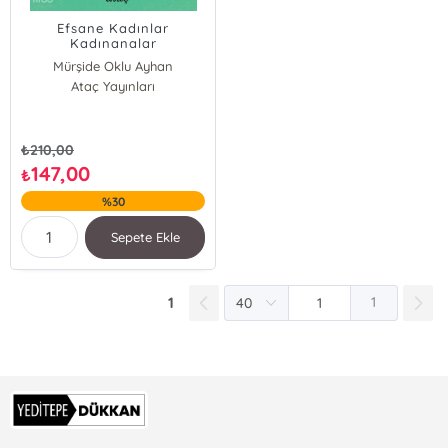
Efsane Kadınlar
Kadınanalar
Mürşide Oklu Ayhan
Ataç Yayınları
₺
210,00
147,00
₺
%30
Sepete Ekle
1
1