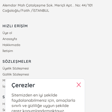
Alemdar Mah Çatalçeşme Sok. Meriçli Apt. . No: 44/101
Cağaloğlu/Fatih /İSTANBUL
HIZLI ERİŞİM
Üye ol
Anasayfa
Hakkımızda
İletişim
SÖZLEŞMELER
Üyelik Sözleşmesi
Gizlilik Sözleşmesi
Mesafeli Satış Sözleşmesi
Çerezler
İade ve Teslimat Koşulları
Sitemizden en iyi şekilde
SİPARİŞ
faydalanabilmeniz için, amaçlarla
Hesabım
sınırlı ve gizliliğe uygun şekilde
Sepetim
çerez konumlandırmaktayız.