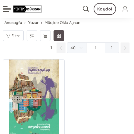
Kaydol
Anasayfa
Yazar
Mürşide Oklu Ayhan
Filtre
1
1