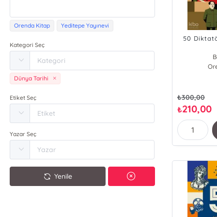
Orenda Kitap
Yeditepe Yayınevi
50 Diktat
Kategori Seç
B
Or
Dünya Tarihi
₺
300,00
Etiket Seç
210,00
₺
Yazar Seç
Yenile