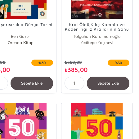
şarısızlıkla Dünya Tarihi
Kral Öldü;Kılıç Komplo ve
Kader İngiliz Krallarının Sonu
Ben Gazur
Tolgahan Karaimamoğlu
Orenda Kitap
Yeditepe Yayınevi
,00
₺
550,00
%30
%30
6,00
385,00
₺
Sepete Ekle
Sepete Ekle