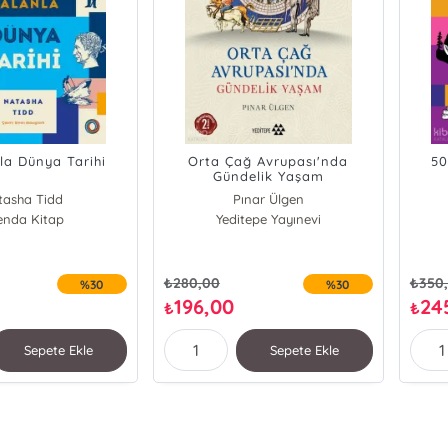
la Dünya Tarihi
Orta Çağ Avrupası'nda
50
Gündelik Yaşam
tasha Tidd
Pınar Ülgen
enda Kitap
Yeditepe Yayınevi
₺
280,00
₺
350
%30
%30
196,00
24
₺
₺
Sepete Ekle
Sepete Ekle