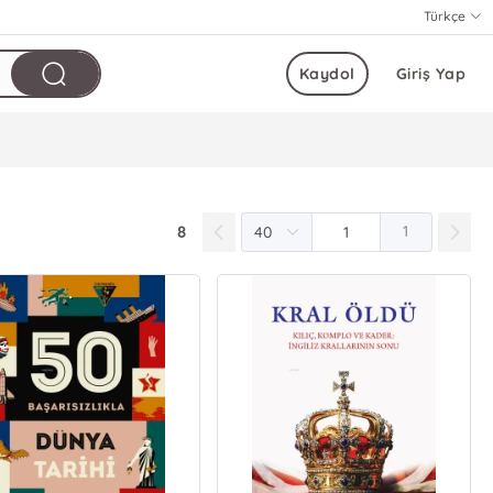
Türkçe
Kaydol
Giriş Yap
8
1