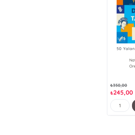
50 Yalan
Na
Or
₺
350,00
245,00
₺