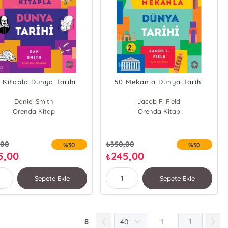
 Kitapla Dünya Tarihi
50 Mekanla Dünya Tarihi
Daniel Smith
Jacob F. Field
Orenda Kitap
Orenda Kitap
,00
₺
350,00
%30
%30
5,00
245,00
₺
Sepete Ekle
Sepete Ekle
8
1