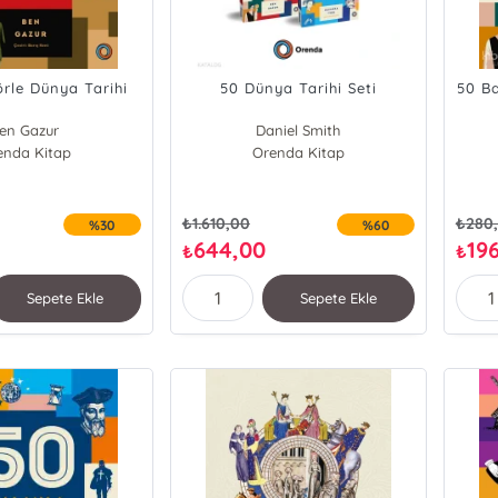
örle Dünya Tarihi
50 Dünya Tarihi Seti
50 Ba
en Gazur
Daniel Smith
enda Kitap
Jacob F. Field
Orenda Kitap
Ben Gazur
Natasha Tidd
₺
1.610,00
₺
280
%30
%60
644,00
19
₺
₺
Sepete Ekle
Sepete Ekle